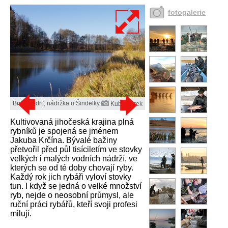
fotogalerie
Brdy, Padrť, nádržka u Šindelky.
Kuba Turek
Kultivovaná jihočeská krajina plná
rybníků je spojená se jménem
Jakuba Krčína. Bývalé bažiny
přetvořil před půl tisíciletím ve stovky
velkých i malých vodních nádrží, ve
kterých se od té doby chovají ryby.
Každý rok jich rybáři vyloví stovky
tun. I když se jedná o velké množství
ryb, nejde o neosobní průmysl, ale
ruční práci rybářů, kteří svoji profesi
milují.