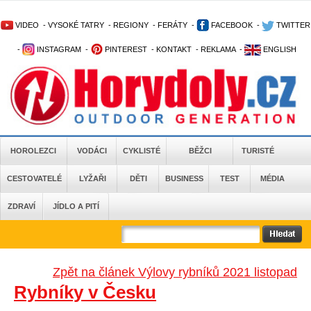
VIDEO
-
VYSOKÉ TATRY
-
REGIONY
-
FERÁTY
-
FACEBOOK
-
TWITTER
-
INSTAGRAM
-
PINTEREST
-
KONTAKT
-
REKLAMA
-
ENGLISH
HOROLEZCI
VODÁCI
CYKLISTÉ
BĚŽCI
TURISTÉ
CESTOVATELÉ
LYŽAŘI
DĚTI
BUSINESS
TEST
MÉDIA
ZDRAVÍ
JÍDLO A PITÍ
Zpět na článek Výlovy rybníků 2021 listopad
Rybníky v Česku