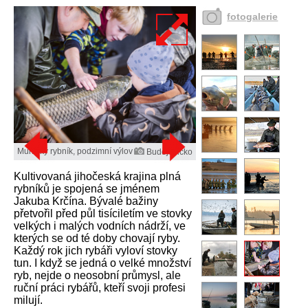
fotogalerie
Munický rybník, podzimní výlov
Budějovicko
Kultivovaná jihočeská krajina plná
rybníků je spojená se jménem
Jakuba Krčína. Bývalé bažiny
přetvořil před půl tisíciletím ve stovky
velkých i malých vodních nádrží, ve
kterých se od té doby chovají ryby.
Každý rok jich rybáři vyloví stovky
tun. I když se jedná o velké množství
ryb, nejde o neosobní průmysl, ale
ruční práci rybářů, kteří svoji profesi
milují.