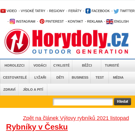
VIDEO
-
VYSOKÉ TATRY
-
REGIONY
-
FERÁTY
-
FACEBOOK
-
TWITTER
-
INSTAGRAM
-
PINTEREST
-
KONTAKT
-
REKLAMA
-
ENGLISH
HOROLEZCI
VODÁCI
CYKLISTÉ
BĚŽCI
TURISTÉ
CESTOVATELÉ
LYŽAŘI
DĚTI
BUSINESS
TEST
MÉDIA
ZDRAVÍ
JÍDLO A PITÍ
Zpět na článek Výlovy rybníků 2021 listopad
Rybníky v Česku