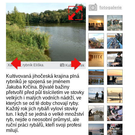
fotogalerie
Xaverov, rybník Eliška.
Kuba Turek
Kultivovaná jihočeská krajina plná
rybníků je spojená se jménem
Jakuba Krčína. Bývalé bažiny
přetvořil před půl tisíciletím ve stovky
velkých i malých vodních nádrží, ve
kterých se od té doby chovají ryby.
Každý rok jich rybáři vyloví stovky
tun. I když se jedná o velké množství
ryb, nejde o neosobní průmysl, ale
ruční práci rybářů, kteří svoji profesi
milují.