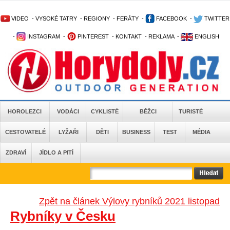
VIDEO
-
VYSOKÉ TATRY
-
REGIONY
-
FERÁTY
-
FACEBOOK
-
TWITTER
-
INSTAGRAM
-
PINTEREST
-
KONTAKT
-
REKLAMA
-
ENGLISH
HOROLEZCI
VODÁCI
CYKLISTÉ
BĚŽCI
TURISTÉ
CESTOVATELÉ
LYŽAŘI
DĚTI
BUSINESS
TEST
MÉDIA
ZDRAVÍ
JÍDLO A PITÍ
Zpět na článek Výlovy rybníků 2021 listopad
Rybníky v Česku