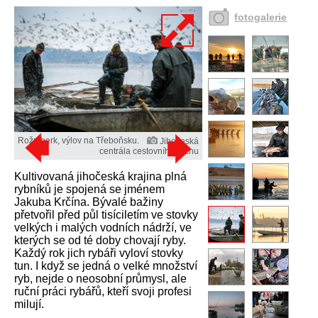
fotogalerie
Rožmberk, výlov na Třeboňsku.
Jihočeská
centrála cestovního ruchu
Kultivovaná jihočeská krajina plná
rybníků je spojená se jménem
Jakuba Krčína. Bývalé bažiny
přetvořil před půl tisíciletím ve stovky
velkých i malých vodních nádrží, ve
kterých se od té doby chovají ryby.
Každý rok jich rybáři vyloví stovky
tun. I když se jedná o velké množství
ryb, nejde o neosobní průmysl, ale
ruční práci rybářů, kteří svoji profesi
milují.