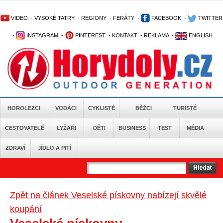
VIDEO
-
VYSOKÉ TATRY
-
REGIONY
-
FERÁTY
-
FACEBOOK
-
TWITTER
-
INSTAGRAM
-
PINTEREST
-
KONTAKT
-
REKLAMA
-
ENGLISH
HOROLEZCI
VODÁCI
CYKLISTÉ
BĚŽCI
TURISTÉ
CESTOVATELÉ
LYŽAŘI
DĚTI
BUSINESS
TEST
MÉDIA
ZDRAVÍ
JÍDLO A PITÍ
Zpět na článek Veselské pískovny nabízejí skvělé
koupání