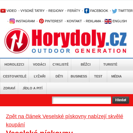
VIDEO
-
VYSOKÉ TATRY
-
REGIONY
-
FERÁTY
-
FACEBOOK
-
TWITTER
-
INSTAGRAM
-
PINTEREST
-
KONTAKT
-
REKLAMA
-
ENGLISH
HOROLEZCI
VODÁCI
CYKLISTÉ
BĚŽCI
TURISTÉ
CESTOVATELÉ
LYŽAŘI
DĚTI
BUSINESS
TEST
MÉDIA
ZDRAVÍ
JÍDLO A PITÍ
Zpět na článek Veselské pískovny nabízejí skvělé
koupání