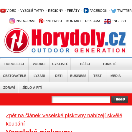
VIDEO
-
VYSOKÉ TATRY
-
REGIONY
-
FERÁTY
-
FACEBOOK
-
TWITTER
-
INSTAGRAM
-
PINTEREST
-
KONTAKT
-
REKLAMA
-
ENGLISH
HOROLEZCI
VODÁCI
CYKLISTÉ
BĚŽCI
TURISTÉ
CESTOVATELÉ
LYŽAŘI
DĚTI
BUSINESS
TEST
MÉDIA
ZDRAVÍ
JÍDLO A PITÍ
Zpět na článek Veselské pískovny nabízejí skvělé
koupání