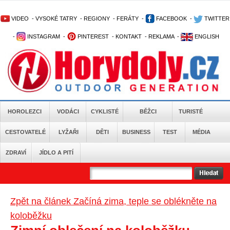
VIDEO
-
VYSOKÉ TATRY
-
REGIONY
-
FERÁTY
-
FACEBOOK
-
TWITTER
-
INSTAGRAM
-
PINTEREST
-
KONTAKT
-
REKLAMA
-
ENGLISH
HOROLEZCI
VODÁCI
CYKLISTÉ
BĚŽCI
TURISTÉ
CESTOVATELÉ
LYŽAŘI
DĚTI
BUSINESS
TEST
MÉDIA
ZDRAVÍ
JÍDLO A PITÍ
Zpět na článek Začíná zima, teple se oblékněte na
koloběžku