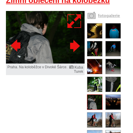
Zimní oblečení na koloběžku
fotogalerie
Praha. Na koloběžce v Divoké Šárce.
Kuba
Turek