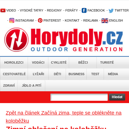
VIDEO
-
VYSOKÉ TATRY
-
REGIONY
-
FERÁTY
-
FACEBOOK
-
TWITTER
-
INSTAGRAM
-
PINTEREST
-
KONTAKT
-
REKLAMA
-
ENGLISH
HOROLEZCI
VODÁCI
CYKLISTÉ
BĚŽCI
TURISTÉ
CESTOVATELÉ
LYŽAŘI
DĚTI
BUSINESS
TEST
MÉDIA
ZDRAVÍ
JÍDLO A PITÍ
Zpět na článek Začíná zima, teple se oblékněte na
koloběžku