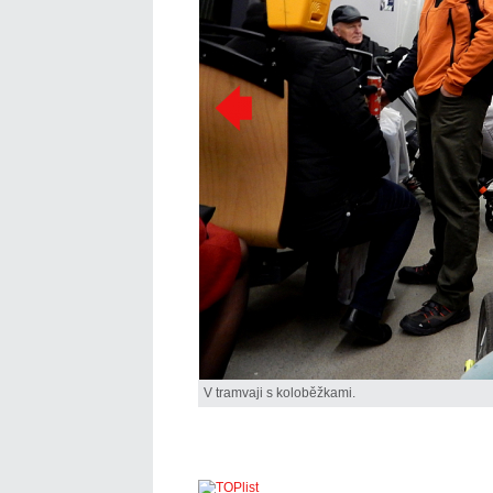
V tramvaji s koloběžkami.