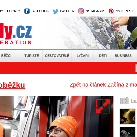
NY
-
FERÁTY
-
FACEBOOK
-
TWITTER
-
INSTAGRAM
-
PINTEREST
BĚŽCI
TURISTÉ
CESTOVATELÉ
LYŽAŘI
DĚTI
BUSINESS
loběžku
Zpět na článek Začíná zima
fo