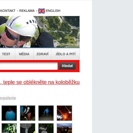
-
KONTAKT
-
REKLAMA
-
ENGLISH
TEST
MÉDIA
ZDRAVÍ
JÍDLO A PITÍ
, teple se oblékněte na koloběžku
togalerie