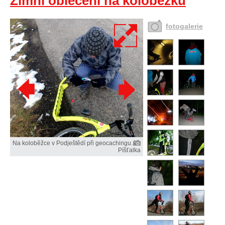
Zimní oblečení na koloběžku
fotogalerie
Na koloběžce v Podještědí při geocachingu.
Píšťalka