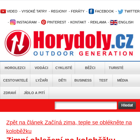
VIDEO
-
VYSOKÉ TATRY
-
REGIONY
-
FERÁTY
-
FACEBOOK
-
TWITTER
-
INSTAGRAM
-
PINTEREST
-
KONTAKT
-
REKLAMA
-
ENGLISH
HOROLEZCI
VODÁCI
CYKLISTÉ
BĚŽCI
TURISTÉ
CESTOVATELÉ
LYŽAŘI
DĚTI
BUSINESS
TEST
MÉDIA
ZDRAVÍ
JÍDLO A PITÍ
Zpět na článek Začíná zima, teple se oblékněte na
koloběžku