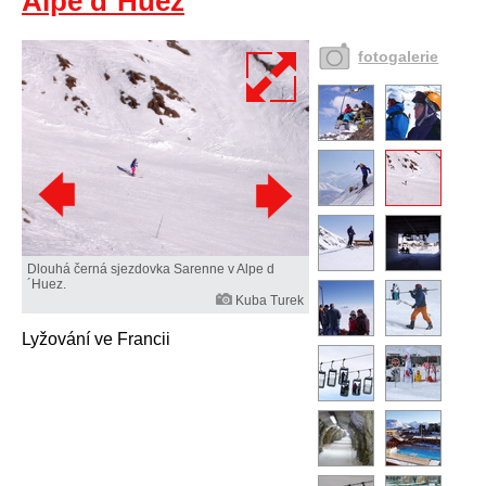
Alpe d´Huez
fotogalerie
Dlouhá černá sjezdovka Sarenne v Alpe d
´Huez.
Kuba Turek
Lyžování ve Francii