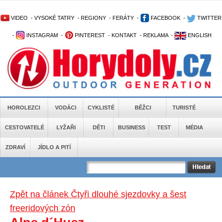
VIDEO
-
VYSOKÉ TATRY
-
REGIONY
-
FERÁTY
-
FACEBOOK
-
TWITTER
-
INSTAGRAM
-
PINTEREST
-
KONTAKT
-
REKLAMA
-
ENGLISH
HOROLEZCI
VODÁCI
CYKLISTÉ
BĚŽCI
TURISTÉ
CESTOVATELÉ
LYŽAŘI
DĚTI
BUSINESS
TEST
MÉDIA
ZDRAVÍ
JÍDLO A PITÍ
Zpět na článek Čtyři dlouhé sjezdovky a šest
freeridových zón