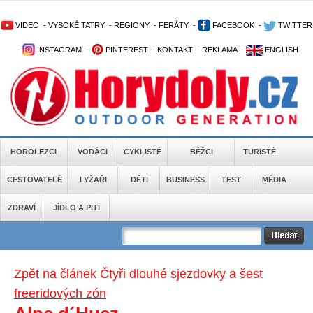
VIDEO
-
VYSOKÉ TATRY
-
REGIONY
-
FERÁTY
-
FACEBOOK
-
TWITTER
-
INSTAGRAM
-
PINTEREST
-
KONTAKT
-
REKLAMA
-
ENGLISH
HOROLEZCI
VODÁCI
CYKLISTÉ
BĚŽCI
TURISTÉ
CESTOVATELÉ
LYŽAŘI
DĚTI
BUSINESS
TEST
MÉDIA
ZDRAVÍ
JÍDLO A PITÍ
Zpět na článek Čtyři dlouhé sjezdovky a šest
freeridových zón