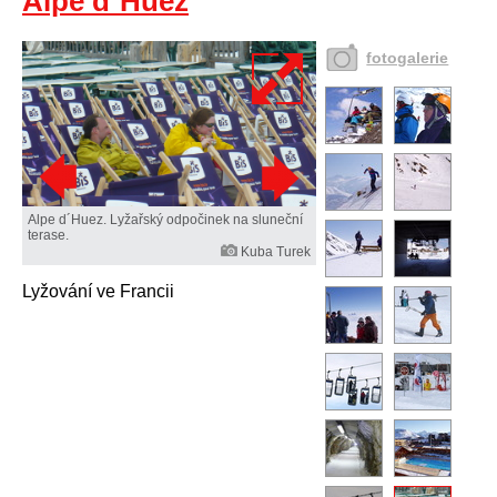
Alpe d´Huez
fotogalerie
Alpe d´Huez. Lyžařský odpočinek na sluneční
terase.
Kuba Turek
Lyžování ve Francii