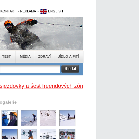
-
KONTAKT
-
REKLAMA
-
ENGLISH
TEST
MÉDIA
ZDRAVÍ
JÍDLO A PITÍ
 sjezdovky a šest freeridových zón
togalerie