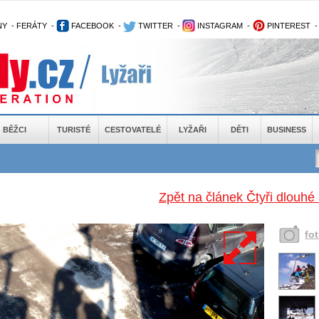
NY
-
FERÁTY
-
FACEBOOK
-
TWITTER
-
INSTAGRAM
-
PINTEREST
BĚŽCI
TURISTÉ
CESTOVATELÉ
LYŽAŘI
DĚTI
BUSINESS
Zpět na článek Čtyři dlouhé
fo