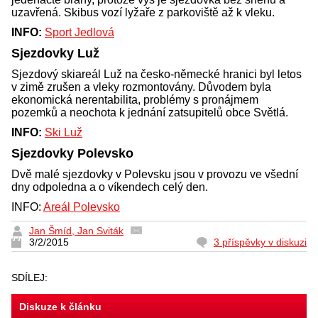
uzavřená. Skibus vozí lyžaře z parkoviště až k vleku.
INFO:
Sport Jedlová
Sjezdovky Luž
Sjezdový skiareál Luž na česko-německé hranici byl letos
v zimě zrušen a vleky rozmontovány. Důvodem byla
ekonomická nerentabilita, problémy s pronájmem
pozemků a neochota k jednání zatsupitelů obce Světlá.
INFO:
Ski Luž
Sjezdovky Polevsko
Dvě malé sjezdovky v Polevsku jsou v provozu ve všední
dny odpoledna a o víkendech celý den.
INFO:
Areál Polevsko
Jan Šmíd, Jan Sviták
3/2/2015
3 příspěvky v diskuzi
SDÍLEJ:
Diskuze k článku