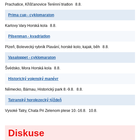
Prachatice, Křišťanovice
Terénní triatlon
8.8.
Prima cup - cyklomaraton
Karlovy Vary
Horská kola
8.8.
Pilsenman - kvadriatlon
Plzeň, Bolevecký rybník
Plavání, horské kolo, kajak, běh
8.8.
Vasaloppet - cyklomaraton
Švédsko, Mora
Horská kola
8.8.
Historický vojenský manévr
Německo, Bärnau, Historický park
8.-9.8.
8.8.
Tatranský horolezecký týždeň
Vysoké Tatry, Chata Pri Zelenom plese
10.-16.8.
10.8.
Diskuse