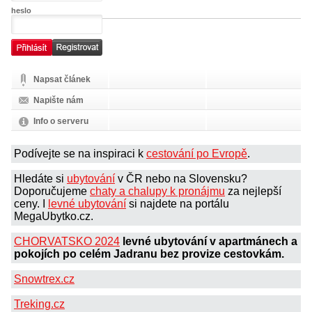
heslo
Napsat článek
Napište nám
Info o serveru
Podívejte se na inspiraci k
cestování po Evropě
.
Hledáte si
ubytování
v ČR nebo na Slovensku?
Doporučujeme
chaty a chalupy k pronájmu
za nejlepší
ceny. I
levné ubytování
si najdete na portálu
MegaUbytko.cz.
CHORVATSKO 2024
levné ubytování v apartmánech a
pokojích po celém Jadranu bez provize cestovkám.
Snowtrex.cz
Treking.cz