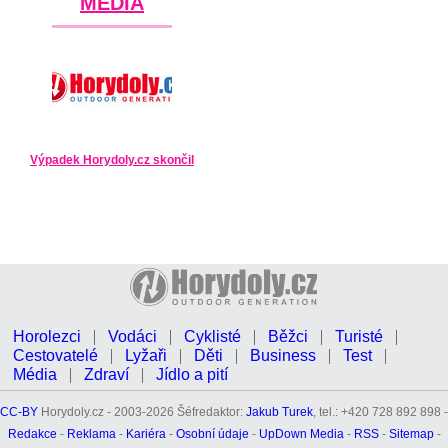
MÉDIA
Výpadek Horydoly.cz skončil
Horolezci
Vodáci
Cyklisté
Běžci
Turisté
Cestovatelé
Lyžaři
Děti
Business
Test
Média
Zdraví
Jídlo a pití
CC-BY
Horydoly.cz - 2003-2026 Šéfredaktor:
Jakub Turek
, tel.: +420 728 892 898 -
Redakce
-
Reklama
-
Kariéra
-
Osobní údaje
-
UpDown Media
-
RSS
-
Sitemap
-