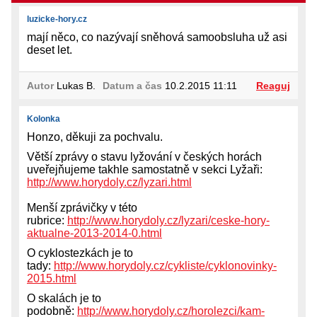
luzicke-hory.cz
mají něco, co nazývají sněhová samoobsluha už asi
deset let.
Autor
Lukas B.
Datum a čas
10.2.2015 11:11
Reaguj
Kolonka
Honzo, děkuji za pochvalu.
Větší zprávy o stavu lyžování v českých horách
uveřejňujeme takhle samostatně v sekci Lyžaři:
http://www.horydoly.cz/lyzari.html
Menší zprávičky v této
rubrice:
http://www.horydoly.cz/lyzari/ceske-hory-
aktualne-2013-2014-0.html
O cyklostezkách je to
tady:
http://www.horydoly.cz/cykliste/cyklonovinky-
2015.html
O skalách je to
podobně:
http://www.horydoly.cz/horolezci/kam-