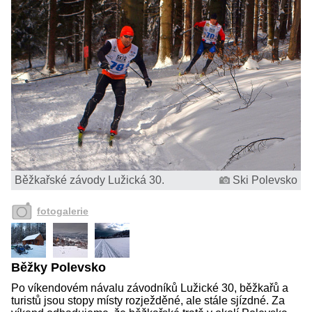
Běžkařské závody Lužická 30.
Ski Polevsko
fotogalerie
Běžky Polevsko
Po víkendovém návalu závodníků Lužické 30, běžkařů a
turistů jsou stopy místy rozježděné, ale stále sjízdné. Za