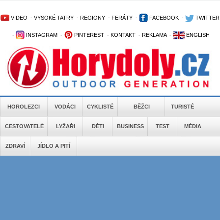
VIDEO
-
VYSOKÉ TATRY
-
REGIONY
-
FERÁTY
-
FACEBOOK
-
TWITTER
-
INSTAGRAM
-
PINTEREST
-
KONTAKT
-
REKLAMA
-
ENGLISH
HOROLEZCI
VODÁCI
CYKLISTÉ
BĚŽCI
TURISTÉ
CESTOVATELÉ
LYŽAŘI
DĚTI
BUSINESS
TEST
MÉDIA
ZDRAVÍ
JÍDLO A PITÍ