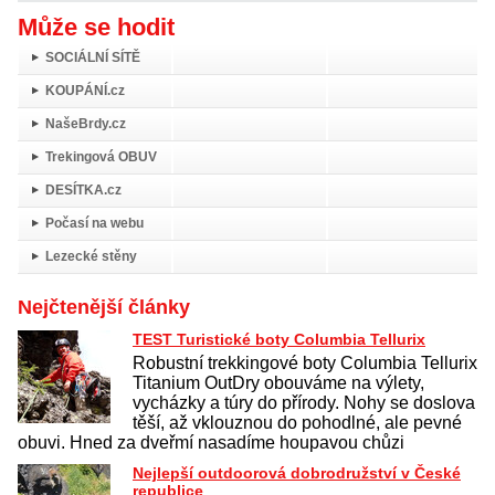
Může se hodit
SOCIÁLNÍ SÍTĚ
KOUPÁNÍ.cz
NašeBrdy.cz
Trekingová OBUV
DESÍTKA.cz
Počasí na webu
Lezecké stěny
Nejčtenější články
TEST Turistické boty Columbia Tellurix
Robustní trekkingové boty Columbia Tellurix
Titanium OutDry obouváme na výlety,
vycházky a túry do přírody. Nohy se doslova
těší, až vklouznou do pohodlné, ale pevné
obuvi. Hned za dveřmí nasadíme houpavou chůzi
Nejlepší outdoorová dobrodružství v České
republice