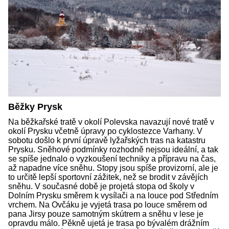
Běžky Prysk
Na běžkařské tratě v okolí Polevska navazují nové tratě v
okolí Prysku včetně úpravy po cyklostezce Varhany. V
sobotu došlo k první úpravě lyžařských tras na katastru
Prysku. Sněhové podmínky rozhodně nejsou ideální, a tak
se spíše jednalo o vyzkoušení techniky a přípravu na čas,
až napadne více sněhu. Stopy jsou spíše provizorní, ale je
to určitě lepší sportovní zážitek, než se brodit v závějích
sněhu. V současné době je projetá stopa od školy v
Dolním Prysku směrem k vysílači a na louce pod Středním
vrchem. Na Ovčáku je vyjetá trasa po louce směrem od
pana Jirsy pouze samotným skútrem a sněhu v lese je
opravdu málo. Pěkně ujetá je trasa po bývalém drážním