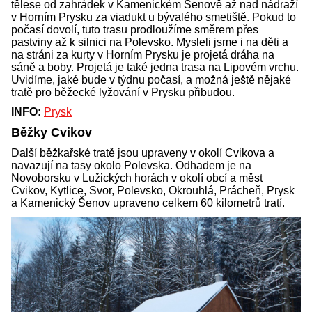
tělese od zahrádek v Kamenickém Šenově až nad nádraží
v Horním Prysku za viadukt u bývalého smetiště. Pokud to
počasí dovolí, tuto trasu prodloužíme směrem přes
pastviny až k silnici na Polevsko. Mysleli jsme i na děti a
na stráni za kurty v Horním Prysku je projetá dráha na
sáně a boby. Projetá je také jedna trasa na Lipovém vrchu.
Uvidíme, jaké bude v týdnu počasí, a možná ještě nějaké
tratě pro běžecké lyžování v Prysku přibudou.
INFO:
Prysk
Běžky Cvikov
Další běžkařské tratě jsou upraveny v okolí Cvikova a
navazují na tasy okolo Polevska. Odhadem je na
Novoborsku v Lužických horách v okolí obcí a měst
Cvikov, Kytlice, Svor, Polevsko, Okrouhlá, Prácheň, Prysk
a Kamenický Šenov upraveno celkem 60 kilometrů tratí.