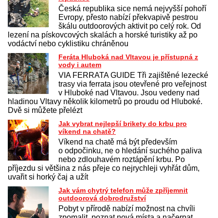
Česká republika sice nemá nejvyšší pohoří
Evropy, přesto nabízí překvapivě pestrou
škálu outdoorových aktivit po celý rok. Od
lezení na pískovcových skalách a horské turistiky až po
vodáctví nebo cyklistiku chráněnou
Feráta Hluboká nad Vltavou je přístupná z
vody i autem
VIA FERRATA GUIDE Tři zajištěné lezecké
trasy via ferrata jsou otevřené pro veřejnost
v Hluboké nad Vltavou. Jsou vedeny nad
hladinou Vltavy několik kilometrů po proudu od Hluboké.
Dvě si můžete přelézt
Jak vybrat nejlepší brikety do krbu pro
víkend na chatě?
Víkend na chatě má být především
o odpočinku, ne o hledání suchého paliva
nebo zdlouhavém roztápění krbu. Po
příjezdu si většina z nás přeje co nejrychleji vyhřát dům,
uvařit si horký čaj a užít
Jak vám chytrý telefon může zpříjemnit
outdoorová dobrodružství
Pobyt v přírodě nabízí možnost na chvíli
zpomalit, poznat nová místa a načerpat