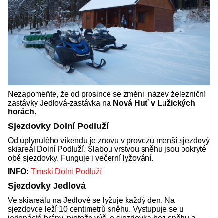
Nezapomeňte, že od prosince se změnil název železniční
zastávky Jedlová-zastávka na
Nová Huť v Lužických
horách
.
Sjezdovky Dolní Podluží
Od uplynulého víkendu je znovu v provozu menší sjezdový
skiareál Dolní Podluží. Slabou vrstvou sněhu jsou pokryté
obě sjezdovky. Funguje i večerní lyžování.
INFO:
Timski Dolní Podluží
Sjezdovky Jedlová
Ve skiareálu na Jedlové se lyžuje každý den. Na
sjezdovce leží 10 centimetrů sněhu. Vystupuje se u
jedenácté brány, protože výš je sjezdovka bez sněhu a