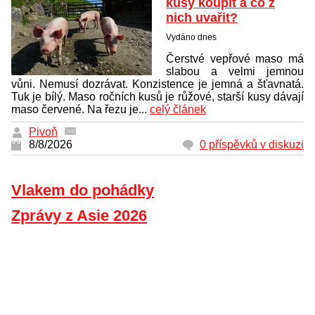
kusy koupit a co z
nich uvařit?
Vydáno dnes
Čerstvé vepřové maso má
slabou a velmi jemnou
vůni. Nemusí dozrávat. Konzistence je jemná a šťavnatá.
Tuk je bílý. Maso ročních kusů je růžové, starší kusy dávají
maso červené. Na řezu je...
celý článek
Pivoň
8/8/2026
0 příspěvků v diskuzi
Vlakem do pohádky
Zprávy z Asie 2026