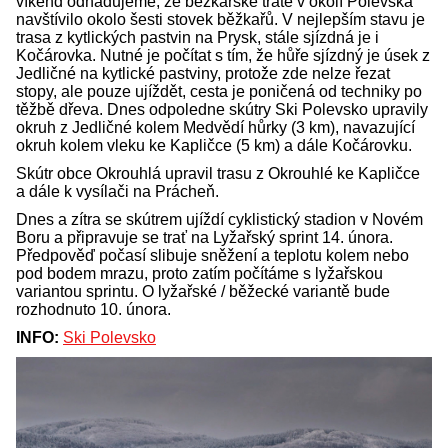
víkend odhadujeme, že běžkařské tratě v okolí Polevska
navštívilo okolo šesti stovek běžkařů. V nejlepším stavu je
trasa z kytlických pastvin na Prysk, stále sjízdná je i
Kočárovka. Nutné je počítat s tím, že hůře sjízdný je úsek z
Jedličné na kytlické pastviny, protože zde nelze řezat
stopy, ale pouze ujíždět, cesta je poničená od techniky po
těžbě dřeva. Dnes odpoledne skútry Ski Polevsko upravily
okruh z Jedličné kolem Medvědí hůrky (3 km), navazující
okruh kolem vleku ke Kapličce (5 km) a dále Kočárovku.
Skútr obce Okrouhlá upravil trasu z Okrouhlé ke Kapličce
a dále k vysílači na Prácheň.
Dnes a zítra se skútrem ujíždí cyklistický stadion v Novém
Boru a připravuje se trať na Lyžařský sprint 14. února.
Předpověď počasí slibuje sněžení a teplotu kolem nebo
pod bodem mrazu, proto zatím počítáme s lyžařskou
variantou sprintu. O lyžařské / běžecké variantě bude
rozhodnuto 10. února.
INFO:
Ski Polevsko