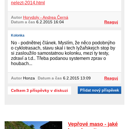
nelezt-2014.html
Autor
Horydoly - Andrea Černá
Datum a čas
6.2.2015 16:04
Reaguj
Kolonka
No - podnětnej článek. Myslím, že něco podobnýho
o cyklotrasach, stavu skal i tech lyžařskejch stop by
si zasloužilo samostatnou kolonku, mezi ty testy,
zdraví a t.d.. Třeba podanou systemem zprav o
houbach...
Autor
Honza
Datum a čas
6.2.2015 13:09
Reaguj
Celkem 3 příspěvky v diskuzi
Přidat nový příspěvek
Vepřové maso - jaké