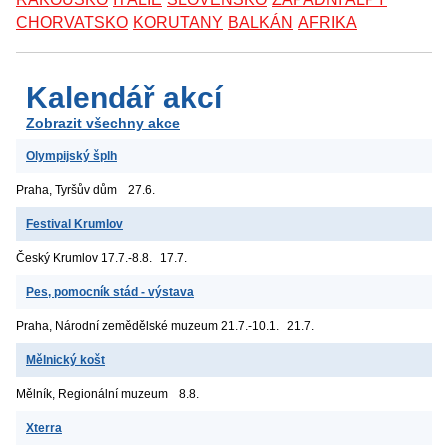
CHORVATSKO
KORUTANY
BALKÁN
AFRIKA
Kalendář akcí
Zobrazit všechny akce
Olympijský šplh
Praha, Tyršův dům
27.6.
Festival Krumlov
Český Krumlov
17.7.-8.8.
17.7.
Pes, pomocník stád - výstava
Praha, Národní zemědělské muzeum
21.7.-10.1.
21.7.
Mělnický košt
Mělník, Regionální muzeum
8.8.
Xterra