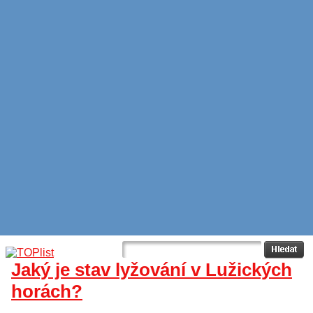
Jaký je stav lyžování v Lužických
horách?