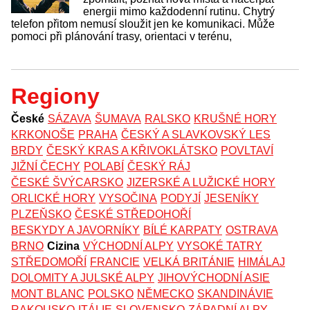
energii mimo každodenní rutinu. Chytrý
telefon přitom nemusí sloužit jen ke komunikaci. Může
pomoci při plánování trasy, orientaci v terénu,
Regiony
České
SÁZAVA
ŠUMAVA
RALSKO
KRUŠNÉ HORY
KRKONOŠE
PRAHA
ČESKÝ A SLAVKOVSKÝ LES
BRDY
ČESKÝ KRAS A KŘIVOKLÁTSKO
POVLTAVÍ
JIŽNÍ ČECHY
POLABÍ
ČESKÝ RÁJ
ČESKÉ ŠVÝCARSKO
JIZERSKÉ A LUŽICKÉ HORY
ORLICKÉ HORY
VYSOČINA
PODYJÍ
JESENÍKY
PLZEŇSKO
ČESKÉ STŘEDOHOŘÍ
BESKYDY A JAVORNÍKY
BÍLÉ KARPATY
OSTRAVA
BRNO
Cizina
VÝCHODNÍ ALPY
VYSOKÉ TATRY
STŘEDOMOŘÍ
FRANCIE
VELKÁ BRITÁNIE
HIMÁLAJ
DOLOMITY A JULSKÉ ALPY
JIHOVÝCHODNÍ ASIE
MONT BLANC
POLSKO
NĚMECKO
SKANDINÁVIE
RAKOUSKO
ITÁLIE
SLOVENSKO
ZÁPADNÍ ALPY