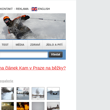
-
KONTAKT
-
REKLAMA
-
ENGLISH
TEST
MÉDIA
ZDRAVÍ
JÍDLO A PITÍ
na článek Kam v Praze na běžky?
togalerie