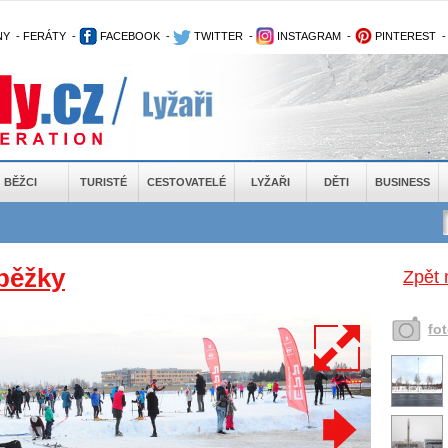
NY
-
FERÁTY
-
FACEBOOK
-
TWITTER
-
INSTAGRAM
-
PINTEREST
BĚŽCI
TURISTÉ
CESTOVATELÉ
LYŽAŘI
DĚTI
BUSINESS
běžky
Zpět 
fo