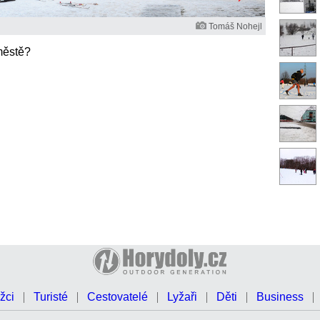
Tomáš Nohejl
městě?
žci
Turisté
Cestovatelé
Lyžaři
Děti
Business