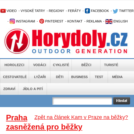
VIDEO
-
VYSOKÉ TATRY
-
REGIONY
-
FERÁTY
-
FACEBOOK
-
TWITTER
-
INSTAGRAM
-
PINTEREST
-
KONTAKT
-
REKLAMA
-
ENGLISH
HOROLEZCI
VODÁCI
CYKLISTÉ
BĚŽCI
TURISTÉ
CESTOVATELÉ
LYŽAŘI
DĚTI
BUSINESS
TEST
MÉDIA
ZDRAVÍ
JÍDLO A PITÍ
Praha
Zpět na článek Kam v Praze na běžky?
zasněžená pro běžky