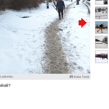
a Ladronku.
Kuba Turek
městě?