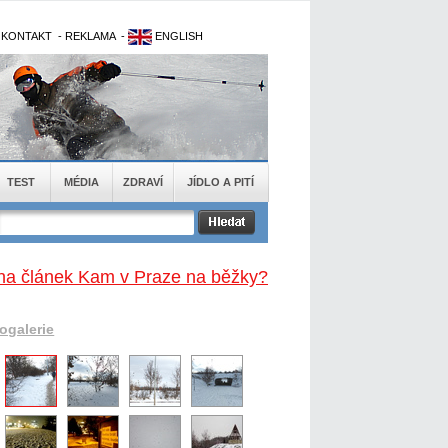
-
KONTAKT
-
REKLAMA
-
ENGLISH
TEST
MÉDIA
ZDRAVÍ
JÍDLO A PITÍ
na článek Kam v Praze na běžky?
togalerie