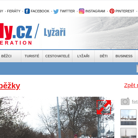
NY
-
FERÁTY
-
FACEBOOK
-
TWITTER
-
INSTAGRAM
-
PINTEREST
BĚŽCI
TURISTÉ
CESTOVATELÉ
LYŽAŘI
DĚTI
BUSINESS
běžky
Zpět 
fo