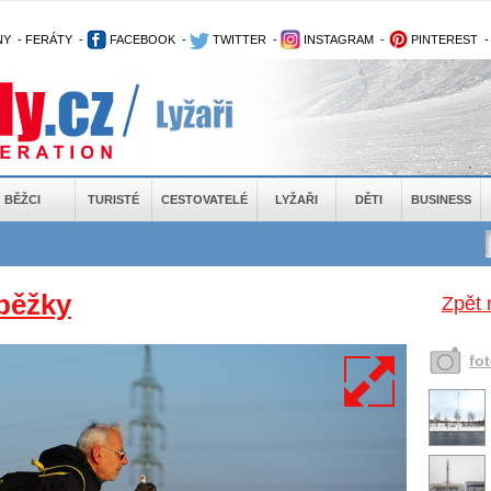
NY
-
FERÁTY
-
FACEBOOK
-
TWITTER
-
INSTAGRAM
-
PINTEREST
BĚŽCI
TURISTÉ
CESTOVATELÉ
LYŽAŘI
DĚTI
BUSINESS
běžky
Zpět 
fo