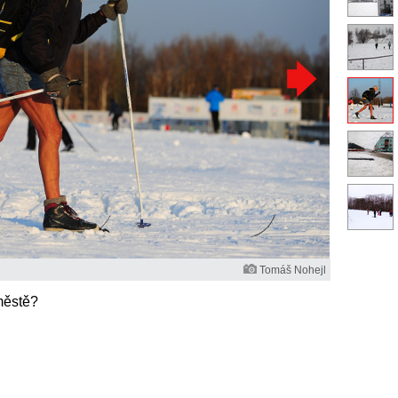
Tomáš Nohejl
městě?