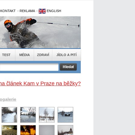
-
KONTAKT
-
REKLAMA
-
ENGLISH
TEST
MÉDIA
ZDRAVÍ
JÍDLO A PITÍ
na článek Kam v Praze na běžky?
togalerie