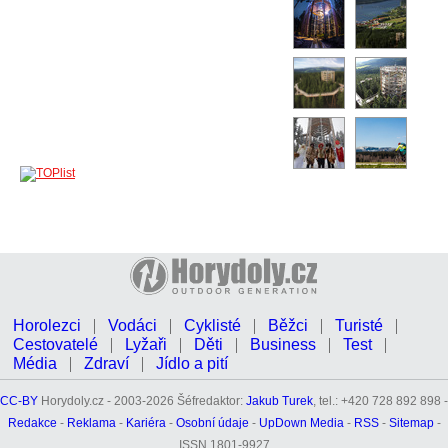
Horolezci
Vodáci
Cyklisté
Běžci
Turisté
Cestovatelé
Lyžaři
Děti
Business
Test
Média
Zdraví
Jídlo a pití
CC-BY
Horydoly.cz - 2003-2026 Šéfredaktor:
Jakub Turek
, tel.: +420 728 892 898 -
Redakce
-
Reklama
-
Kariéra
-
Osobní údaje
-
UpDown Media
-
RSS
-
Sitemap
-
ISSN 1801-9927