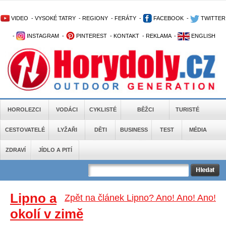
VIDEO
-
VYSOKÉ TATRY
-
REGIONY
-
FERÁTY
-
FACEBOOK
-
TWITTER
-
INSTAGRAM
-
PINTEREST
-
KONTAKT
-
REKLAMA
-
ENGLISH
HOROLEZCI
VODÁCI
CYKLISTÉ
BĚŽCI
TURISTÉ
CESTOVATELÉ
LYŽAŘI
DĚTI
BUSINESS
TEST
MÉDIA
ZDRAVÍ
JÍDLO A PITÍ
Lipno a
Zpět na článek Lipno? Ano! Ano! Ano!
okolí v zimě