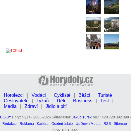
Horolezci
Vodáci
Cyklisté
Běžci
Turisté
Cestovatelé
Lyžaři
Děti
Business
Test
Média
Zdraví
Jídlo a pití
CC-BY
Horydoly.cz - 2003-2026 Šéfredaktor:
Jakub Turek
, tel.: +420 728 892 898 -
Redakce
-
Reklama
-
Kariéra
-
Osobní údaje
-
UpDown Media
-
RSS
-
Sitemap
-
ISSN 1801-9927