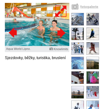
fotogalerie
Aqua World Lipno.
Knowlimits
Sjezdovky, běžky, turistika, bruslení