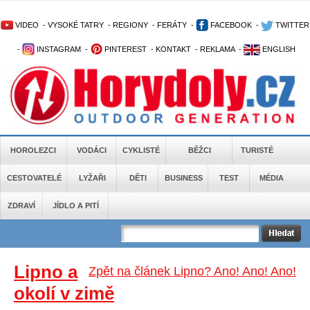
VIDEO
-
VYSOKÉ TATRY
-
REGIONY
-
FERÁTY
-
FACEBOOK
-
TWITTER
-
INSTAGRAM
-
PINTEREST
-
KONTAKT
-
REKLAMA
-
ENGLISH
HOROLEZCI
VODÁCI
CYKLISTÉ
BĚŽCI
TURISTÉ
CESTOVATELÉ
LYŽAŘI
DĚTI
BUSINESS
TEST
MÉDIA
ZDRAVÍ
JÍDLO A PITÍ
Lipno a
Zpět na článek Lipno? Ano! Ano! Ano!
okolí v zimě