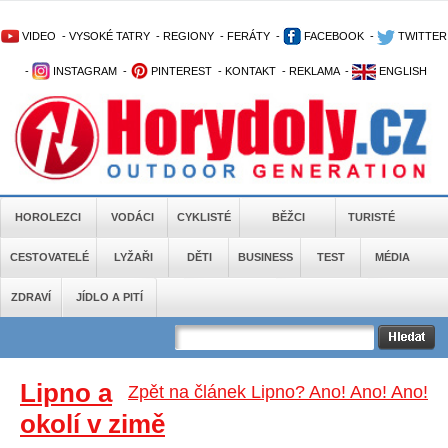
VIDEO
-
VYSOKÉ TATRY
-
REGIONY
-
FERÁTY
-
FACEBOOK
-
TWITTER
-
INSTAGRAM
-
PINTEREST
-
KONTAKT
-
REKLAMA
-
ENGLISH
HOROLEZCI
VODÁCI
CYKLISTÉ
BĚŽCI
TURISTÉ
CESTOVATELÉ
LYŽAŘI
DĚTI
BUSINESS
TEST
MÉDIA
ZDRAVÍ
JÍDLO A PITÍ
Lipno a
Zpět na článek Lipno? Ano! Ano! Ano!
okolí v zimě