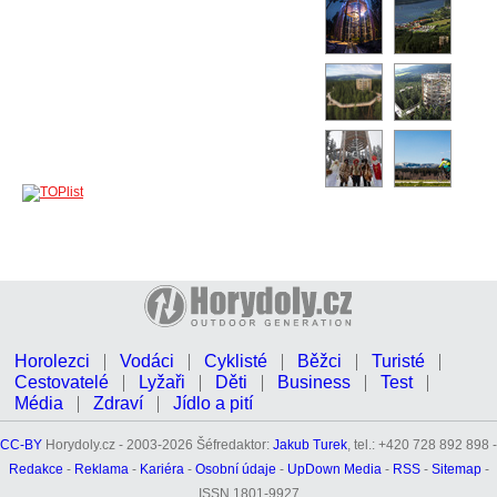
Horolezci
Vodáci
Cyklisté
Běžci
Turisté
Cestovatelé
Lyžaři
Děti
Business
Test
Média
Zdraví
Jídlo a pití
CC-BY
Horydoly.cz - 2003-2026 Šéfredaktor:
Jakub Turek
, tel.: +420 728 892 898 -
Redakce
-
Reklama
-
Kariéra
-
Osobní údaje
-
UpDown Media
-
RSS
-
Sitemap
-
ISSN 1801-9927