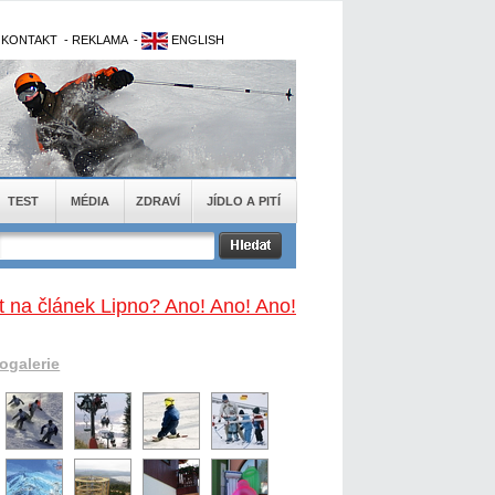
-
KONTAKT
-
REKLAMA
-
ENGLISH
TEST
MÉDIA
ZDRAVÍ
JÍDLO A PITÍ
t na článek Lipno? Ano! Ano! Ano!
togalerie