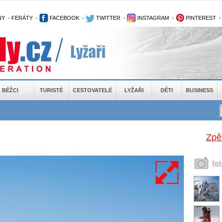
NY
-
FERÁTY
-
FACEBOOK
-
TWITTER
-
INSTAGRAM
-
PINTEREST
BĚŽCI
TURISTÉ
CESTOVATELÉ
LYŽAŘI
DĚTI
BUSINESS
Zpě
fo