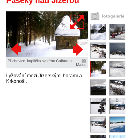
Paseky nad Jizerou
fotogalerie
Příchovice, kaplička svatého Gotharda.
Mates
Lyžování mezi Jizerskými horami a
Krkonoši.