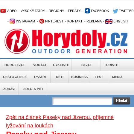
VIDEO
-
VYSOKÉ TATRY
-
REGIONY
-
FERÁTY
-
FACEBOOK
-
TWITTER
-
INSTAGRAM
-
PINTEREST
-
KONTAKT
-
REKLAMA
-
ENGLISH
HOROLEZCI
VODÁCI
CYKLISTÉ
BĚŽCI
TURISTÉ
CESTOVATELÉ
LYŽAŘI
DĚTI
BUSINESS
TEST
MÉDIA
ZDRAVÍ
JÍDLO A PITÍ
Zpět na článek Paseky nad Jizerou, příjemné
lyžování na loukách