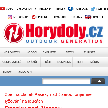
VIDEO
-
VYSOKÉ TATRY
-
REGIONY
-
FERÁTY
-
FACEBOOK
-
TWITTER
-
INSTAGRAM
-
PINTEREST
-
KONTAKT
-
REKLAMA
-
ENGLISH
HOROLEZCI
VODÁCI
CYKLISTÉ
BĚŽCI
TURISTÉ
CESTOVATELÉ
LYŽAŘI
DĚTI
BUSINESS
TEST
MÉDIA
ZDRAVÍ
JÍDLO A PITÍ
Zpět na článek Paseky nad Jizerou, příjemné
lyžování na loukách