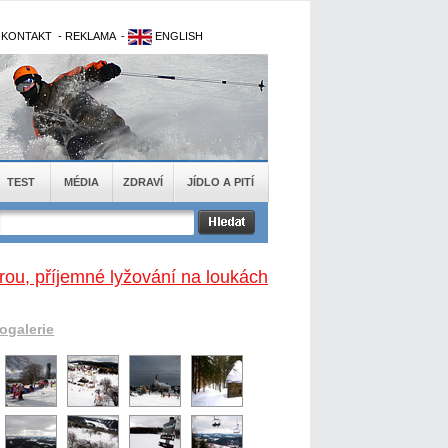
-
KONTAKT
-
REKLAMA
-
ENGLISH
TEST
MÉDIA
ZDRAVÍ
JÍDLO A PITÍ
rou, příjemné lyžování na loukách
togalerie