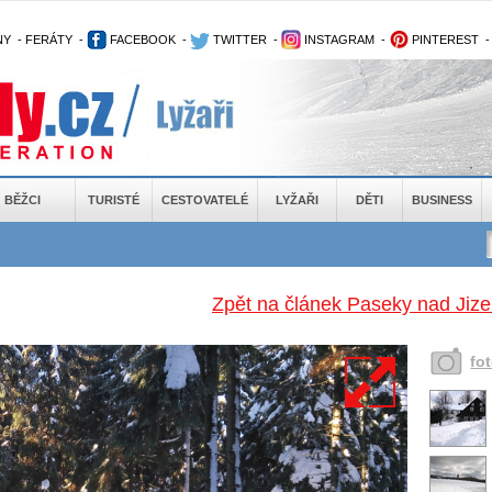
NY
-
FERÁTY
-
FACEBOOK
-
TWITTER
-
INSTAGRAM
-
PINTEREST
BĚŽCI
TURISTÉ
CESTOVATELÉ
LYŽAŘI
DĚTI
BUSINESS
Zpět na článek Paseky nad Jize
fo