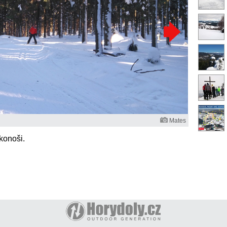
Mates
konoši.