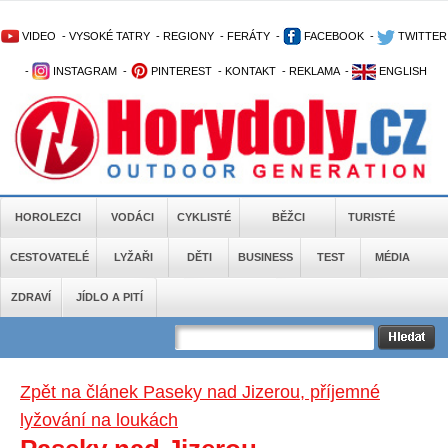
VIDEO
-
VYSOKÉ TATRY
-
REGIONY
-
FERÁTY
-
FACEBOOK
-
TWITTER
-
INSTAGRAM
-
PINTEREST
-
KONTAKT
-
REKLAMA
-
ENGLISH
HOROLEZCI
VODÁCI
CYKLISTÉ
BĚŽCI
TURISTÉ
CESTOVATELÉ
LYŽAŘI
DĚTI
BUSINESS
TEST
MÉDIA
ZDRAVÍ
JÍDLO A PITÍ
Zpět na článek Paseky nad Jizerou, příjemné
lyžování na loukách