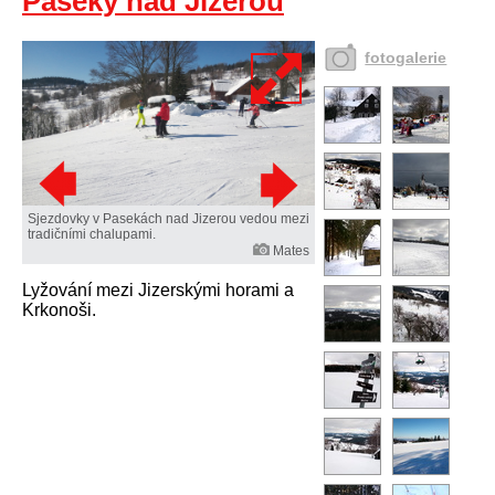
Paseky nad Jizerou
fotogalerie
Sjezdovky v Pasekách nad Jizerou vedou mezi
tradičními chalupami.
Mates
Lyžování mezi Jizerskými horami a
Krkonoši.