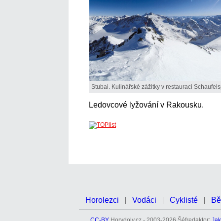
Stubai. Kulinářské zážitky v restauraci Schaufelsp
Ledovcové lyžování v Rakousku.
Horolezci
Vodáci
Cyklisté
Bě
CC-BY
Horydoly.cz - 2003-2026 Šéfredaktor:
Jak