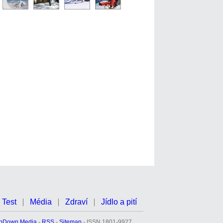
Test
Média
Zdraví
Jídlo a pití
pDown Media
-
RSS
-
Sitemap
- ISSN 1801-9927