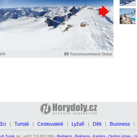
itz.
Tourismusverband Stubai
žci
Turisté
Cestovatelé
Lyžaři
Děti
Business
ub Turek
, tel.: +420 728 892 898 -
Redakce
-
Reklama
-
Kariéra
-
Osobní údaje
-
U