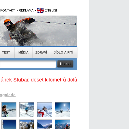
-
KONTAKT
-
REKLAMA
-
ENGLISH
TEST
MÉDIA
ZDRAVÍ
JÍDLO A PITÍ
lánek Stubai: deset kilometrů dolů
togalerie