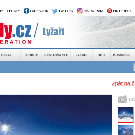
NY
-
FERÁTY
-
FACEBOOK
-
TWITTER
-
INSTAGRAM
-
PINTEREST
BĚŽCI
TURISTÉ
CESTOVATELÉ
LYŽAŘI
DĚTI
BUSINESS
Zpět na č
fo