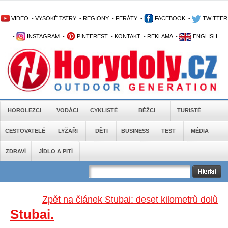
VIDEO
-
VYSOKÉ TATRY
-
REGIONY
-
FERÁTY
-
FACEBOOK
-
TWITTER
-
INSTAGRAM
-
PINTEREST
-
KONTAKT
-
REKLAMA
-
ENGLISH
HOROLEZCI
VODÁCI
CYKLISTÉ
BĚŽCI
TURISTÉ
CESTOVATELÉ
LYŽAŘI
DĚTI
BUSINESS
TEST
MÉDIA
ZDRAVÍ
JÍDLO A PITÍ
Zpět na článek Stubai: deset kilometrů dolů
Stubai.