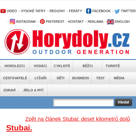
VIDEO
-
VYSOKÉ TATRY
-
REGIONY
-
FERÁTY
-
FACEBOOK
-
TWITTER
-
INSTAGRAM
-
PINTEREST
-
KONTAKT
-
REKLAMA
-
ENGLISH
HOROLEZCI
VODÁCI
CYKLISTÉ
BĚŽCI
TURISTÉ
CESTOVATELÉ
LYŽAŘI
DĚTI
BUSINESS
TEST
MÉDIA
ZDRAVÍ
JÍDLO A PITÍ
Zpět na článek Stubai: deset kilometrů dolů
Stubai.