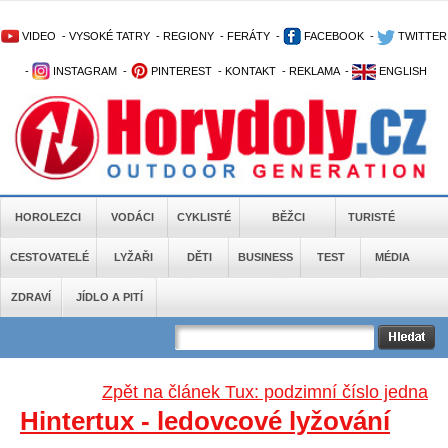
VIDEO
-
VYSOKÉ TATRY
-
REGIONY
-
FERÁTY
-
FACEBOOK
-
TWITTER
-
INSTAGRAM
-
PINTEREST
-
KONTAKT
-
REKLAMA
-
ENGLISH
HOROLEZCI
VODÁCI
CYKLISTÉ
BĚŽCI
TURISTÉ
CESTOVATELÉ
LYŽAŘI
DĚTI
BUSINESS
TEST
MÉDIA
ZDRAVÍ
JÍDLO A PITÍ
Zpět na článek Tux: podzimní číslo jedna
Hintertux - ledovcové lyžování