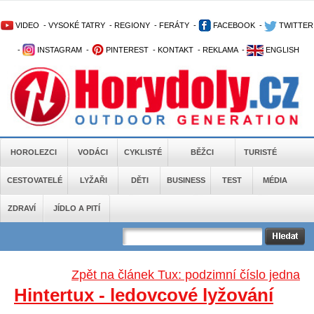
VIDEO
-
VYSOKÉ TATRY
-
REGIONY
-
FERÁTY
-
FACEBOOK
-
TWITTER
-
INSTAGRAM
-
PINTEREST
-
KONTAKT
-
REKLAMA
-
ENGLISH
HOROLEZCI
VODÁCI
CYKLISTÉ
BĚŽCI
TURISTÉ
CESTOVATELÉ
LYŽAŘI
DĚTI
BUSINESS
TEST
MÉDIA
ZDRAVÍ
JÍDLO A PITÍ
Zpět na článek Tux: podzimní číslo jedna
Hintertux - ledovcové lyžování