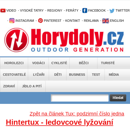
VIDEO
-
VYSOKÉ TATRY
-
REGIONY
-
FERÁTY
-
FACEBOOK
-
TWITTER
-
INSTAGRAM
-
PINTEREST
-
KONTAKT
-
REKLAMA
-
ENGLISH
HOROLEZCI
VODÁCI
CYKLISTÉ
BĚŽCI
TURISTÉ
CESTOVATELÉ
LYŽAŘI
DĚTI
BUSINESS
TEST
MÉDIA
ZDRAVÍ
JÍDLO A PITÍ
Zpět na článek Tux: podzimní číslo jedna
Hintertux - ledovcové lyžování