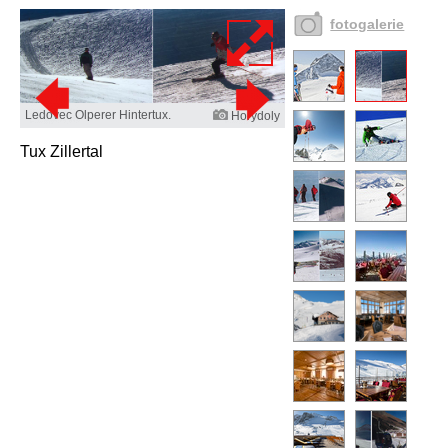
fotogalerie
Ledovec Olperer Hintertux.
Horydoly
Tux Zillertal