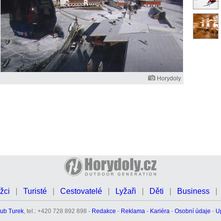
Horydoly
žci
Turisté
Cestovatelé
Lyžaři
Děti
Business
ub Turek
, tel.: +420 728 892 898 -
Redakce
-
Reklama
-
Kariéra
-
Osobní údaje
-
U