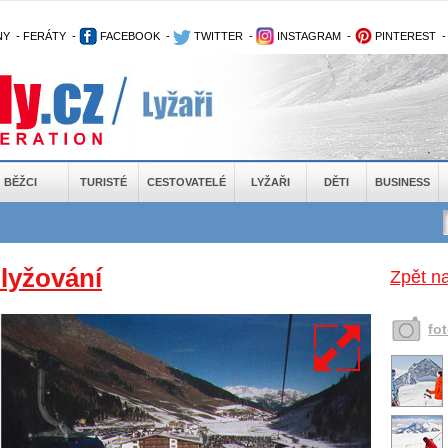
NY
-
FERÁTY
-
FACEBOOK
-
TWITTER
-
INSTAGRAM
-
PINTEREST
BĚŽCI
TURISTÉ
CESTOVATELÉ
LYŽAŘI
DĚTI
BUSINESS
 lyžování
Zpět na
fo