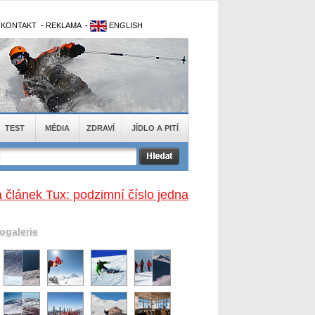
-
KONTAKT
-
REKLAMA
-
ENGLISH
TEST
MÉDIA
ZDRAVÍ
JÍDLO A PITÍ
 článek Tux: podzimní číslo jedna
togalerie