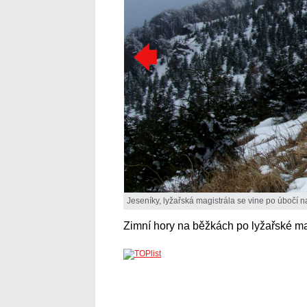
Jeseníky, lyžařská magistrála se vine po úbočí
Zimní hory na běžkách po lyžařské ma