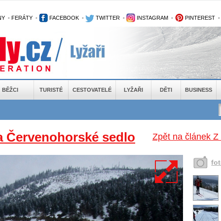
NY
-
FERÁTY
-
FACEBOOK
-
TWITTER
-
INSTAGRAM
-
PINTEREST
BĚŽCI
TURISTÉ
CESTOVATELÉ
LYŽAŘI
DĚTI
BUSINESS
a Červenohorské sedlo
Zpět na článek Z
fo