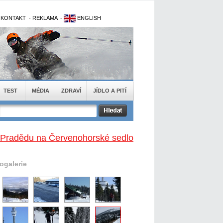
-
KONTAKT
-
REKLAMA
-
ENGLISH
TEST
MÉDIA
ZDRAVÍ
JÍDLO A PITÍ
 Pradědu na Červenohorské sedlo
togalerie