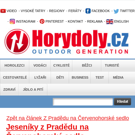
VIDEO
-
VYSOKÉ TATRY
-
REGIONY
-
FERÁTY
-
FACEBOOK
-
TWITTER
-
INSTAGRAM
-
PINTEREST
-
KONTAKT
-
REKLAMA
-
ENGLISH
HOROLEZCI
VODÁCI
CYKLISTÉ
BĚŽCI
TURISTÉ
CESTOVATELÉ
LYŽAŘI
DĚTI
BUSINESS
TEST
MÉDIA
ZDRAVÍ
JÍDLO A PITÍ
Zpět na článek Z Pradědu na Červenohorské sedlo
Jeseníky z Pradědu na