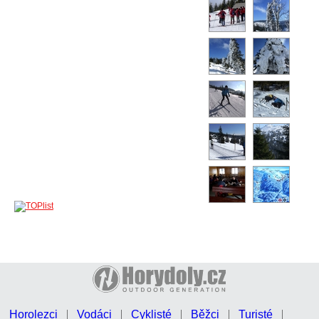
Horolezci
Vodáci
Cyklisté
Běžci
Turisté