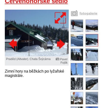
Červenohorské sedlo
fotogalerie
Praděd (Altvater). Chata Švýcárna
Pavel
Fojtík
Zimní hory na běžkách po lyžařské
magistrále.