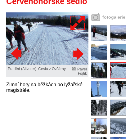
Červenohorské sedlo
fotogalerie
Praděd (Altvater). Cesta z Ovčárny.
Pavel
Fojtík
Zimní hory na běžkách po lyžařské
magistrále.