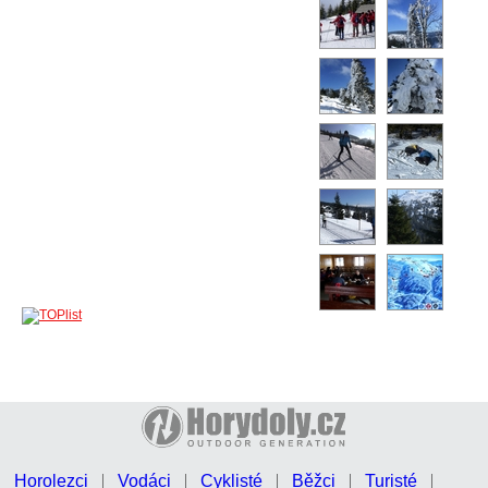
Horolezci
Vodáci
Cyklisté
Běžci
Turisté