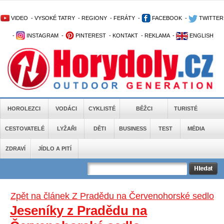
VIDEO
-
VYSOKÉ TATRY
-
REGIONY
-
FERÁTY
-
FACEBOOK
-
TWITTER
-
INSTAGRAM
-
PINTEREST
-
KONTAKT
-
REKLAMA
-
ENGLISH
HOROLEZCI
VODÁCI
CYKLISTÉ
BĚŽCI
TURISTÉ
CESTOVATELÉ
LYŽAŘI
DĚTI
BUSINESS
TEST
MÉDIA
ZDRAVÍ
JÍDLO A PITÍ
Zpět na článek Z Pradědu na Červenohorské sedlo
Jeseníky z Pradědu na