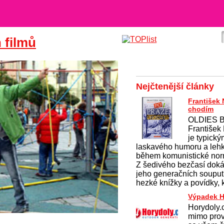
 filmů
Nejčtenější články
František 
chodím
OLDIES 
František
je typick
laskavého humoru a lehké
během komunistické nor
Z šedivého bezčasí doká
jeho generačních souput
hezké knížky a povídky, 
Výpadek H
Horydoly.
mimo pro