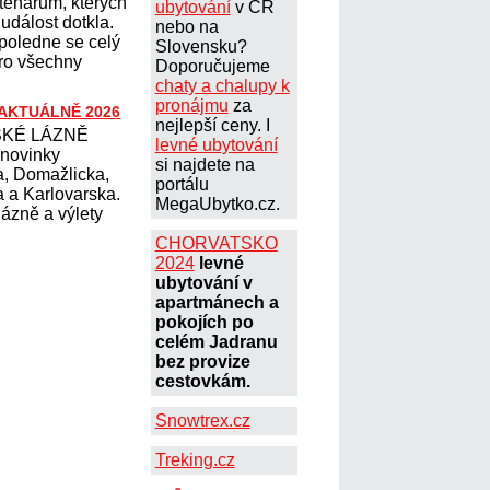
tenářům, kterých
ubytování
v ČR
událost dotkla.
nebo na
poledne se celý
Slovensku?
pro všechny
Doporučujeme
chaty a chalupy k
pronájmu
za
 AKTUÁLNĚ 2026
nejlepší ceny. I
KÉ LÁZNĚ
levné ubytování
 novinky
si najdete na
, Domažlicka,
portálu
 a Karlovarska.
MegaUbytko.cz.
ázně a výlety
CHORVATSKO
2024
levné
ubytování v
apartmánech a
pokojích po
celém Jadranu
bez provize
cestovkám.
Snowtrex.cz
Treking.cz