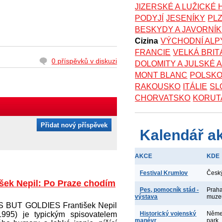
JIZERSKÉ A LUŽICKÉ
PODYJÍ
JESENÍKY
PL
BESKYDY A JAVORNÍ
Cizina
VÝCHODNÍ ALP
FRANCIE
VELKÁ BRIT
0 příspěvků v diskuzi
DOLOMITY A JULSKÉ 
MONT BLANC
POLSK
RAKOUSKO
ITÁLIE
SL
CHORVATSKO
KORUT
Přidat nový příspěvek
Kalendář a
AKCE
KDE
Festival Krumlov
Česk
išek Nepil: Po Praze chodím
Pes, pomocník stád -
Praha
výstava
muz
 BUT GOLDIES František Nepil
1995) je typickým spisovatelem
Historický vojenský
Němec
manévr
park