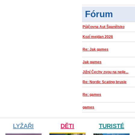
Fórum
Půjčovna Aut Španělsko
Kozí mejdan 2026
Re: Jak games
Jak games
Jižní Čechy zvou na nejle...
Re: Nordic Scating brusle
Re: games
games
LYŽAŘI
DĚTI
TURISTÉ