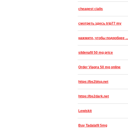
cheapest cialis
смотреть здесь trip77 my
нажмите, чтобы подробнее ..
sildenafil 50 mg price
Order Viagra 50 mg online
https://bs2blsp.net
https://bs2dark.net
Lewiskit
Buy Tadalafil 5mg