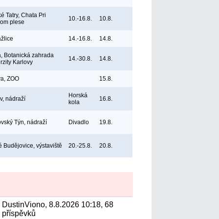
é Tatry, Chata Pri
10.-16.8.
10.8.
nom plese
žlice
14.-16.8.
14.8.
, Botanická zahrada
14.-30.8.
14.8.
rzity Karlovy
va, ZOO
15.8.
Horská
v, nádraží
16.8.
kola
vský Týn, nádraží
Divadlo
19.8.
 Budějovice, výstaviště
20.-25.8.
20.8.
DustinViono, 8.8.2026 10:18, 68
příspěvků