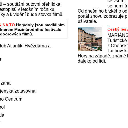
se všem č
ů – soutěžní putovní přehlídka
se nemilá 
estopisů v letošním ročníku
Od dnešního brzkého od
y a k vidění bude stovka filmů.
portál znovu zobrazuje 
uživatele.
K NA TO
Horydoly jsou mediálním
Český les
tnerem Mezinárodního festivalu
doorových filmů.
MARIÁNS
Turistické
z Chebska
lub Atlantik, Hvězdárna a
Tachovska
Hory na západě, známé l
r
daleko od lidí.
lzana
jenská zotavovna
ino Centrum
pol
áda
y