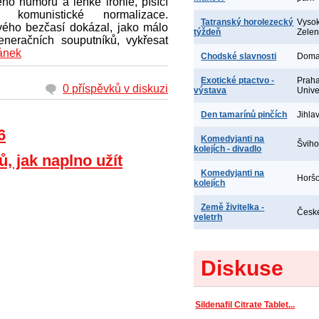
ho humoru a lehké ironie, píšící
 komunistické normalizace.
Tatranský horolezecký
Vysok
vého bezčasí dokázal, jako málo
týždeň
Zele
eneračních souputníků, vykřesat
lánek
Chodské slavnosti
Doma
Exotické ptactvo -
Praha
0 příspěvků v diskuzi
výstava
Unive
Den tamarínů pinčích
Jihla
6
Komedyjanti na
Šviho
kolejích - divadlo
ů, jak naplno užít
Komedyjanti na
Horšo
kolejích
Země živitelka -
České
veletrh
Diskuse
Sildenafil Citrate Tablet...