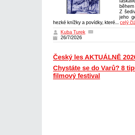
laskavé
během
Z šedi
jeho g
hezké knížky a povídky, které...
celý č
Kuba Turek
26/7/2026
Český les AKTUÁLNĚ 202
Chystáte se do Varů? 8 tip
filmový festival