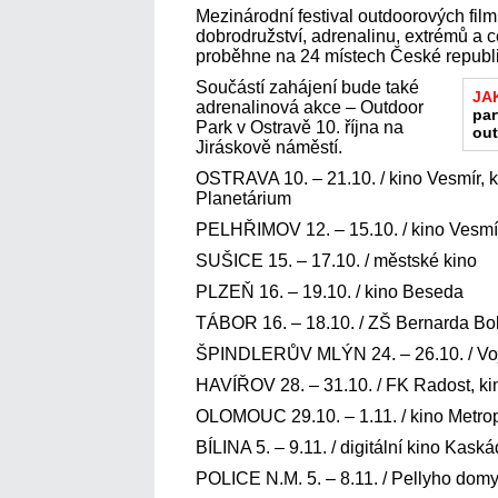
Mezinárodní festival outdoorových film
dobrodružství, adrenalinu, extrémů a c
proběhne na 24 místech České republik
Součástí zahájení bude také
JA
adrenalinová akce – Outdoor
par
Park v Ostravě 10. října na
out
Jiráskově náměstí.
OSTRAVA 10. – 21.10. / kino Vesmír, k
Planetárium
PELHŘIMOV 12. – 15.10. / kino Vesmí
SUŠICE 15. – 17.10. / městské kino
PLZEŇ 16. – 19.10. / kino Beseda
TÁBOR 16. – 18.10. / ZŠ Bernarda Bo
ŠPINDLERŮV MLÝN 24. – 26.10. / Vo
HAVÍŘOV 28. – 31.10. / FK Radost, k
OLOMOUC 29.10. – 1.11. / kino Metro
BÍLINA 5. – 9.11. / digitální kino Kask
POLICE N.M. 5. – 8.11. / Pellyho dom