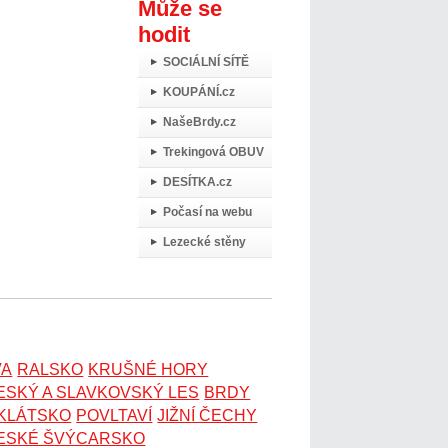
Může se
hodit
SOCIÁLNÍ SÍTĚ
KOUPÁNÍ.cz
NašeBrdy.cz
Trekingová OBUV
DESÍTKA.cz
Počasí na webu
Lezecké stěny
VA
RALSKO
KRUŠNÉ HORY
ESKÝ A SLAVKOVSKÝ LES
BRDY
OKLÁTSKO
POVLTAVÍ
JIŽNÍ ČECHY
ESKÉ ŠVÝCARSKO