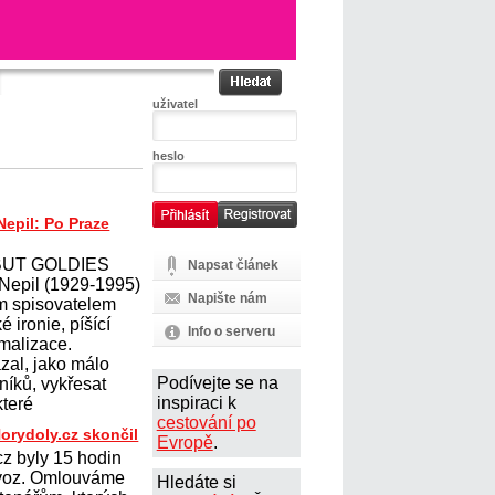
uživatel
heslo
Nepil: Po Praze
BUT GOLDIES
Napsat článek
 Nepil (1929-1995)
Napište nám
ým spisovatelem
 ironie, píšící
Info o serveru
malizace.
zal, jako málo
Podívejte se na
níků, vykřesat
inspiraci k
které
cestování po
orydoly.cz skončil
Evropě
.
cz byly 15 hodin
voz. Omlouváme
Hledáte si