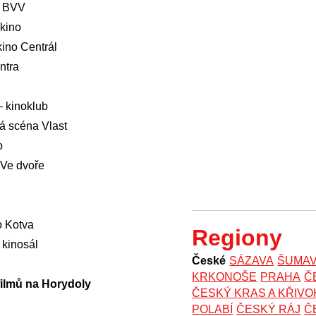
m BVV
kino
ino Centrál
ntra
– kinoklub
á scéna Vlast
o
 Ve dvoře
 Kotva
Regiony
kinosál
České
SÁZAVA
ŠUMA
KRKONOŠE
PRAHA
Č
filmů na Horydoly
ČESKÝ KRAS A KŘIV
POLABÍ
ČESKÝ RÁJ
Č