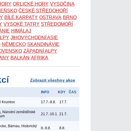
 HORY
ORLICKÉ HORY
VYSOČINA
ZEŇSKO
ČESKÉ STŘEDOHOŘÍ
KY
BÍLÉ KARPATY
OSTRAVA
BRNO
Y
VYSOKÉ TATRY
STŘEDOMOŘÍ
ÁNIE
HIMÁLAJ
ALPY
JIHOVÝCHODNÍ ASIE
O
NĚMECKO
SKANDINÁVIE
OVENSKO
ZÁPADNÍ ALPY
ANY
BALKÁN
AFRIKA
kcí
Zobrazit všechny akce
INFO
KDY
ČAS
ý Krumlov
17.7.-8.8.
17.7.
, Národní zemědělské
21.7.-10.1.
21.7.
eum
ko, Bärnau, Historický
8.-9.8.
8.8.