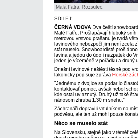
Malá Fatra, Rozsutec.
SDÍLEJ:
ČERNÁ VDOVA
Dva čeští snowboardi
Malé Fatře. Prošlapávají hluboký sní
metrovou vrstvou prašanu je tvrdá větr
lavinového nebezpečí jim není zcela zř
stát muselo. Snowboardisté prošlápno
lavina a jedou do údolí nazpátek do Vr
jeden je víceméně v pořádku a druhý 
Dnešní lavinové neštěstí těsně pod 
lakonicky popisuje zpráva
Horské zác
"Jednému z dvojice sa podarilo čiast
kontaktovať pomoc, avšak nebol scho
kde ostal uviaznutý. Druhý už také šť
nánosom zhruba 1,30 m snehu."
Záchranáři dopravili vrtulníkem na mís
podvěsu, ale ten už mohl pouze konsta
Něco se muselo stát
Na Slovensku, stejně jako v téměř cel
dnech mnoho sněhu na ztvrdlou sněhovo