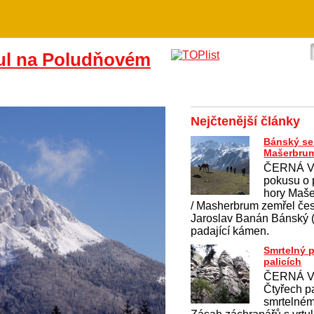
ul na Poludňovém
Nejčtenější články
Bánský se 
Mašerbru
ČERNÁ V
pokusu o 
hory Maš
/ Masherbrum zemřel če
Jaroslav Banán Bánský (4
padající kámen.
Smrtelný 
palicích
ČERNÁ V
Čtyřech pa
smrtelném