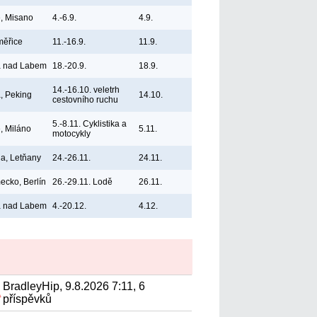
ie, Misano
4.-6.9.
4.9.
měřice
11.-16.9.
11.9.
á nad Labem
18.-20.9.
18.9.
14.-16.10. veletrh
, Peking
14.10.
cestovního ruchu
5.-8.11. Cyklistika a
e, Miláno
5.11.
motocykly
a, Letňany
24.-26.11.
24.11.
cko, Berlín
26.-29.11. Lodě
26.11.
á nad Labem
4.-20.12.
4.12.
BradleyHip, 9.8.2026 7:11, 6
а
příspěvků