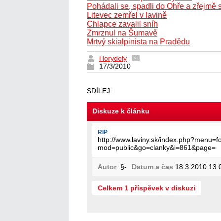
Pohádali se, spadli do Ohře a zřejmě s
Litevec zemřel v lavině
Chlapce zavalil sníh
Zmrznul na Šumavě
Mrtvý skialpinista na Pradědu
Horydoly
17/3/2010
SDÍLEJ:
Diskuze k článku
RIP
http://www.laviny.sk/index.php?menu=fo
mod=public&go=clanky&i=861&page=
Autor
.§-
Datum a čas
18.3.2010 13:
Celkem 1 příspěvek v diskuzi