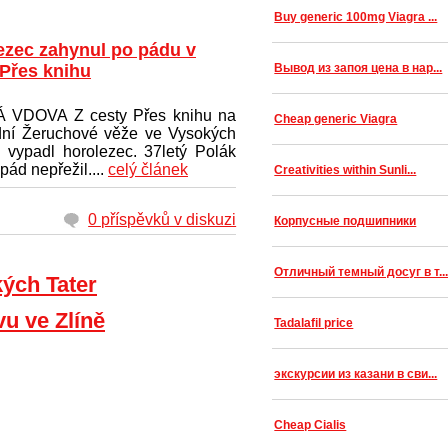
Buy generic 100mg Viagra ...
ezec zahynul po pádu v
 Přes knihu
Вывод из запоя цена в нар...
 VDOVA Z cesty Přes knihu na
Cheap generic Viagra
ní Žeruchové věže ve Vysokých
h vypadl horolezec. 37letý Polák
pád nepřežil....
celý článek
Creativities within Sunli...
0 příspěvků v diskuzi
Корпусные подшипники
Отличный темный досуг в т..
kých Tater
vu ve Zlíně
Tadalafil price
экскурсии из казани в сви...
Cheap Cialis