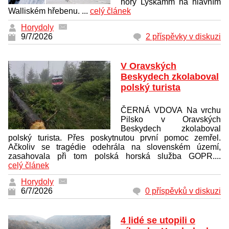
hory Lyskamm na hlavním
Walliském hřebenu. ...
celý článek
Horydoly
9/7/2026
2 příspěvky v diskuzi
V Oravských
Beskydech zkolaboval
polský turista
ČERNÁ VDOVA Na vrchu
Pilsko v Oravských
Beskydech zkolaboval
polský turista. Přes poskytnutou první pomoc zemřel.
Ačkoliv se tragédie odehrála na slovenském území,
zasahovala při tom polská horská služba GOPR....
celý článek
Horydoly
6/7/2026
0 příspěvků v diskuzi
4 lidé se utopili o