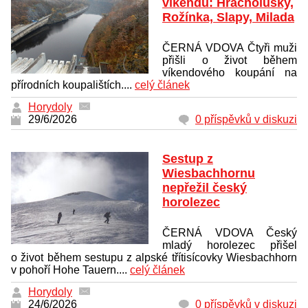
víkendu: Hracholusky,
Rožínka, Slapy, Milada
ČERNÁ VDOVA Čtyři muži
přišli o život během
víkendového koupání na
přírodních koupalištích....
celý článek
Horydoly
29/6/2026
0 příspěvků v diskuzi
Sestup z
Wiesbachhornu
nepřežil český
horolezec
ČERNÁ VDOVA Český
mladý horolezec přišel
o život během sestupu z alpské třítisícovky Wiesbachhorn
v pohoří Hohe Tauern....
celý článek
Horydoly
24/6/2026
0 příspěvků v diskuzi