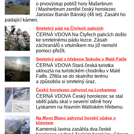
o prvovýstup poblíž hory Mašerbrum
/ Masherbrum zemřel český horolezec
Jaroslav Banán Bánský (46 let). Zasáhl ho
padající kámen.
Smrtelný pád na Čtyřech palicích
ČERNÁ VDOVA Na Čtyřech palicích došlo
ke smrtelnému pádu lezce. Zásah
záchranářů s vrtulníkem mu již nemohl
pomoci přežít.
Smrtelný pád z hřebene Sokolie v Malé Fatře
ČERNÁ VDOVA Stará česká turistka
uklouzla na turistickém chodníku v Malé
Fatře. Zřítila se do skalního terénu
a způsobila si smrtelný úraz.
Český horolezec zahynul na Lyskammu
ČERNÁ VDOVA Český horolezec se stal
obětí pádu skal v severní stěně hory
Lyskamm na hlavním Walliském hřebenu.
Na Mont Blanc zahynul horský vůdce s
klientem
Kamenná lavina zasáhla dva české