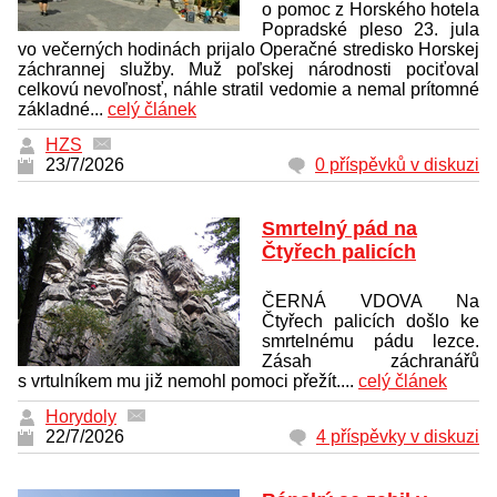
o pomoc z Horského hotela
Popradské pleso 23. jula
vo večerných hodinách prijalo Operačné stredisko Horskej
záchrannej služby. Muž poľskej národnosti pociťoval
celkovú nevoľnosť, náhle stratil vedomie a nemal prítomné
základné...
celý článek
HZS
23/7/2026
0 příspěvků v diskuzi
Smrtelný pád na
Čtyřech palicích
ČERNÁ VDOVA Na
Čtyřech palicích došlo ke
smrtelnému pádu lezce.
Zásah záchranářů
s vrtulníkem mu již nemohl pomoci přežít....
celý článek
Horydoly
22/7/2026
4 příspěvky v diskuzi