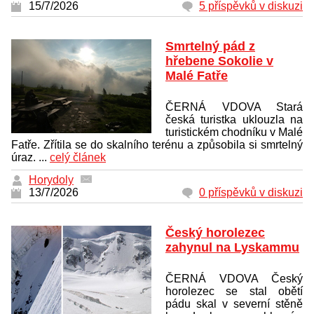
15/7/2026
5 příspěvků v diskuzi
Smrtelný pád z
hřebene Sokolie v
Malé Fatře
ČERNÁ VDOVA Stará
česká turistka uklouzla na
turistickém chodníku v Malé
Fatře. Zřítila se do skalního terénu a způsobila si smrtelný
úraz. ...
celý článek
Horydoly
13/7/2026
0 příspěvků v diskuzi
Český horolezec
zahynul na Lyskammu
ČERNÁ VDOVA Český
horolezec se stal obětí
pádu skal v severní stěně