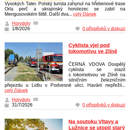
Vysokých Tater. Polský turista zahynul na hřebenové trase
Orla perč a ukrajinský horolezec se zabil na
Mengusovském štítě. Další dva...
celý článek
Horydoly
1/8/2026
0 příspěvků v diskuzi
Cyklista vjel pod
lokomotivu ve Zlíně
ČERNÁ VDOVA Dospělý
cyklista se srazil
s lokomotivou ve Zlíně na
silničním železničním
přejezdu u Lidlu v Podvesné ulici. Havárii nepřežil...
celý článek
Horydoly
31/7/2026
0 příspěvků v diskuzi
Na soutoku Vltavy a
Lužnice se utopil starý