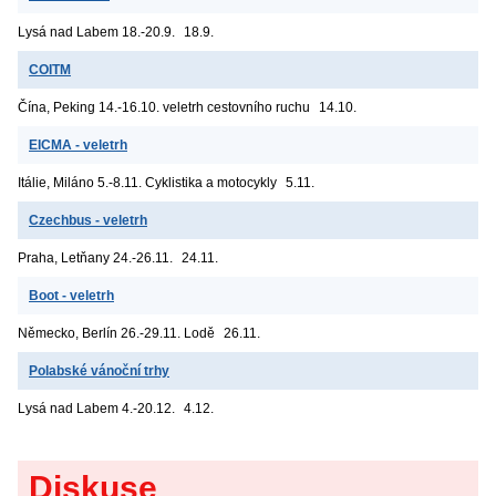
Lysá nad Labem
18.-20.9.
18.9.
COITM
Čína, Peking
14.-16.10. veletrh cestovního ruchu
14.10.
EICMA - veletrh
Itálie, Miláno
5.-8.11. Cyklistika a motocykly
5.11.
Czechbus - veletrh
Praha, Letňany
24.-26.11.
24.11.
Boot - veletrh
Německo, Berlín
26.-29.11. Lodě
26.11.
Polabské vánoční trhy
Lysá nad Labem
4.-20.12.
4.12.
Diskuse