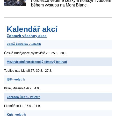
horolezce vedené českým horským vůdcem
během výstupu na Mont Blanc.
Kalendář akcí
Zobrazit všechny akce
Země živitelka - veletrh
České Budějovice, výstaviště
20.-25.8.
20.8.
Mezinárodní horolezecký filmový festival
Teplice nad Metují
27.-30.8.
27.8.
IBF - veletrh
Itálie, Misano
4.-6.9.
4.9.
Zahrada Čech - veletrh
Litoměřice
11.-16.9.
11.9.
Kůň - veletrh