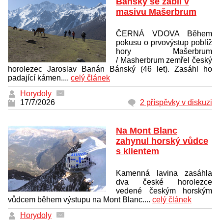
Bánský se zabil v
masivu Mašerbrum
ČERNÁ VDOVA Během
pokusu o prvovýstup poblíž
hory Mašerbrum
/ Masherbrum zemřel český
horolezec Jaroslav Banán Bánský (46 let). Zasáhl ho
padající kámen....
celý článek
Horydoly
17/7/2026
2 příspěvky v diskuzi
Na Mont Blanc
zahynul horský vůdce
s klientem
Kamenná lavina zasáhla
dva české horolezce
vedené českým horským
vůdcem během výstupu na Mont Blanc....
celý článek
Horydoly