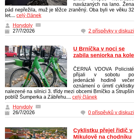
navázaných na lano. Žena
pád nepřežila, muž je těžce zraněný. Oba byli ve věku 32
let....
celý článek
Horydoly
27/7/2026
2 příspěvky v diskuzi
U Brníčka v noci se
zabila seniorka na kole
ČERNÁ VDOVA Policisté
přijali v sobotu po
jedenácté hodině večer
oznámení o úmrtí cyklistky
nalezené na silnici 3. třídy mezi obcemi Brníčko a Strupšín
poblíž Šumperka a Zábřehu....
celý článek
Horydoly
26/7/2026
0 příspěvků v diskuzi
Cyklistku přejel řidič v
Mikulově na chodníku