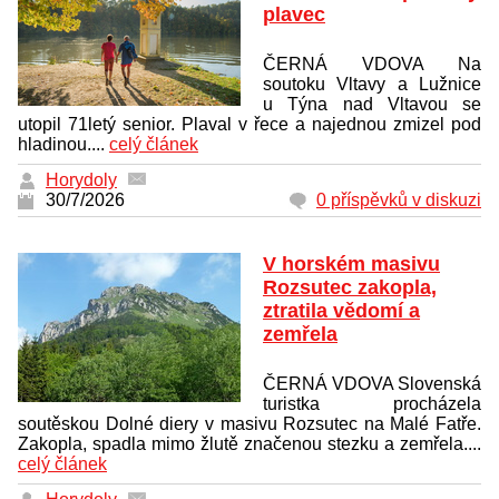
plavec
ČERNÁ VDOVA Na
soutoku Vltavy a Lužnice
u Týna nad Vltavou se
utopil 71letý senior. Plaval v řece a najednou zmizel pod
hladinou....
celý článek
Horydoly
30/7/2026
0 příspěvků v diskuzi
V horském masivu
Rozsutec zakopla,
ztratila vědomí a
zemřela
ČERNÁ VDOVA Slovenská
turistka procházela
soutěskou Dolné diery v masivu Rozsutec na Malé Fatře.
Zakopla, spadla mimo žlutě značenou stezku a zemřela....
celý článek