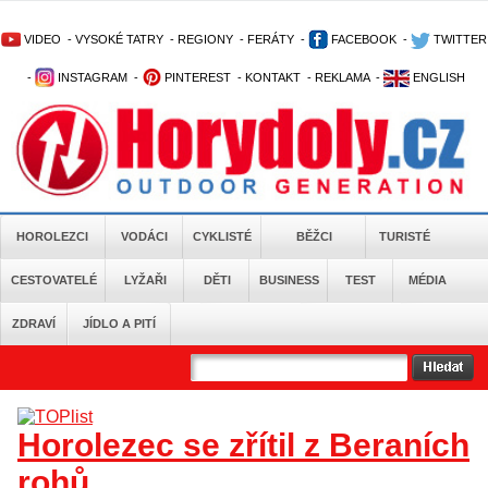
VIDEO
-
VYSOKÉ TATRY
-
REGIONY
-
FERÁTY
-
FACEBOOK
-
TWITTER
-
INSTAGRAM
-
PINTEREST
-
KONTAKT
-
REKLAMA
-
ENGLISH
HOROLEZCI
VODÁCI
CYKLISTÉ
BĚŽCI
TURISTÉ
CESTOVATELÉ
LYŽAŘI
DĚTI
BUSINESS
TEST
MÉDIA
ZDRAVÍ
JÍDLO A PITÍ
Horolezec se zřítil z Beraních
rohů