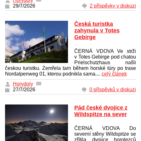
Horydoly
29/7/2026
2 příspěvky v diskuzi
Česká turistka
zahynula v Totes
Gebirge
ČERNÁ VDOVA Ve strži
v Totes Gebirge pod chatou
Prielschutzhaus našli
českou turistku. Zemřela tam během horské túry po trase
Nordalpenweg 01, kterou podnikla sama....
celý článek
Horydoly
27/7/2026
0 příspěvků v diskuzi
Pád české dvojice z
Wildspitze na sever
ČERNÁ VDOVA Do
severní stěny Wildspitze se
zřítila dvojice horolezců