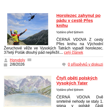
Horolezec zahynul po
pádu v cestě Přes
knihu
Vydáno před týdnem
ČERNÁ VDOVA Z cesty
Přes knihu na Východní
Žeruchové věže ve Vysokých Tatrách vypadl horolezec.
37letý Polák dlouhý pád nepřežil....
celý článek
Horydoly
2/8/2026
0 příspěvků v diskuzi
Čtyři oběti polských
Vysokých Tater
Vydáno před týdnem
ČERNÁ VDOVA Dvě
smrtelné nehody se staly 1.
srpna v polské části