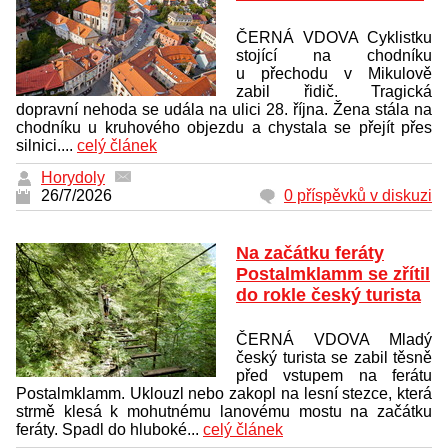
ČERNÁ VDOVA Cyklistku
stojící na chodníku
u přechodu v Mikulově
zabil řidič. Tragická
dopravní nehoda se udála na ulici 28. října. Žena stála na
chodníku u kruhového objezdu a chystala se přejít přes
silnici....
celý článek
Horydoly
26/7/2026
0 příspěvků v diskuzi
Na začátku feráty
Postalmklamm se zřítil
do rokle český turista
ČERNÁ VDOVA Mladý
český turista se zabil těsně
před vstupem na ferátu
Postalmklamm. Uklouzl nebo zakopl na lesní stezce, která
strmě klesá k mohutnému lanovému mostu na začátku
feráty. Spadl do hluboké...
celý článek