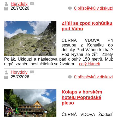
Horydoly
26/7/2026
0 příspěvků v diskuzi
Zřítil se zpod Kohútiku
pod Váhu
ČERNÁ VDOVA Pri
sestupu z Kohútiku do
dolinky Pod Váhou k chatě
Pod Rysmi se zřítil 21letý
Polák. Uklouzl a následova pád dlouhý 150 metrů. Muž
utrpěl zranění neslučitelná se životem....
celý článek
Horydoly
25/7/2026
0 příspěvků v diskuzi
Kolaps v horském
hotelu Popradské
pleso
ČERNÁ VDOVA Žiadosť