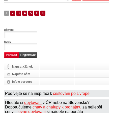
1
2
3
4
5
>
>|
uživatel
heslo
Napsat článek
Napište nám
Info o serveru
Podívejte se na inspiraci k
cestování po Evropě
.
Hledáte si
ubytování
v ČR nebo na Slovensku?
Doporučujeme
chaty a chalupy k pronájmu
za nejlepší
ceny. I
levné ubytování
si najdete na portálu