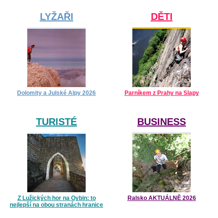
LYŽAŘI
DĚTI
Dolomity a Julské Alpy 2026
Parníkem z Prahy na Slapy
TURISTÉ
BUSINESS
Z Lužických hor na Oybin: to
Ralsko AKTUÁLNĚ 2026
nejlepší na obou stranách hranice