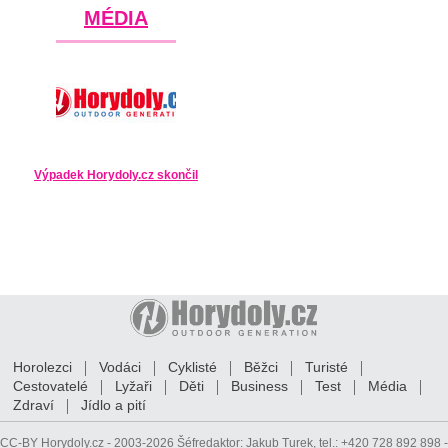
MÉDIA
Výpadek Horydoly.cz skončil
Horolezci
Vodáci
Cyklisté
Běžci
Turisté
Cestovatelé
Lyžaři
Děti
Business
Test
Média
Zdraví
Jídlo a pití
CC-BY
Horydoly.cz - 2003-2026 Šéfredaktor:
Jakub Turek
, tel.: +420 728 892 898 -