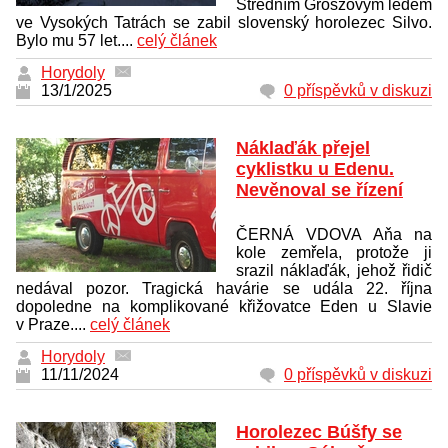
Středním Grószovým ledem
ve Vysokých Tatrách se zabil slovenský horolezec Silvo.
Bylo mu 57 let....
celý článek
Horydoly
13/1/2025
0 příspěvků v diskuzi
Náklaďák přejel
cyklistku u Edenu.
Nevěnoval se řízení
ČERNÁ VDOVA Aňa na
kole zemřela, protože ji
srazil náklaďák, jehož řidič
nedával pozor. Tragická havárie se udála 22. října
dopoledne na komplikované křižovatce Eden u Slavie
v Praze....
celý článek
Horydoly
11/11/2024
0 příspěvků v diskuzi
Horolezec Búšfy se