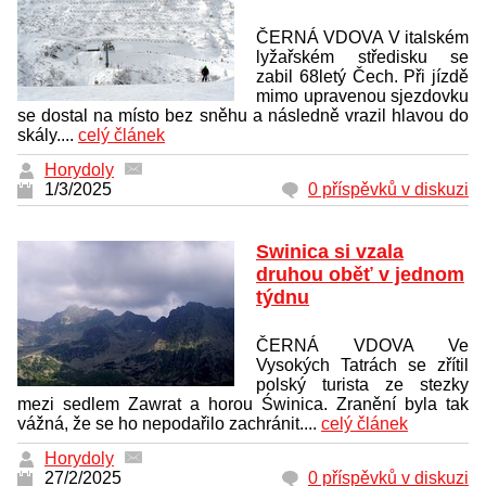
ČERNÁ VDOVA V italském
lyžařském středisku se
zabil 68letý Čech. Při jízdě
mimo upravenou sjezdovku
se dostal na místo bez sněhu a následně vrazil hlavou do
skály....
celý článek
Horydoly
1/3/2025
0 příspěvků v diskuzi
Swinica si vzala
druhou oběť v jednom
týdnu
ČERNÁ VDOVA Ve
Vysokých Tatrách se zřítil
polský turista ze stezky
mezi sedlem Zawrat a horou Świnica. Zranění byla tak
vážná, že se ho nepodařilo zachránit....
celý článek
Horydoly
27/2/2025
0 příspěvků v diskuzi