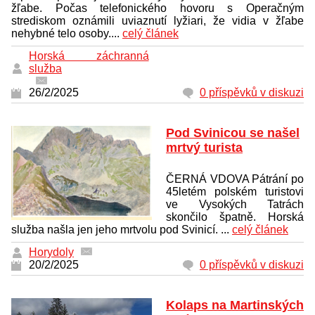
žľabe. Počas telefonického hovoru s Operačným
strediskom oznámili uviaznutí lyžiari, že vidia v žľabe
nehybné telo osoby....
celý článek
Horská záchranná
služba
26/2/2025
0 příspěvků v diskuzi
Pod Svinicou se našel
mrtvý turista
ČERNÁ VDOVA Pátrání po
45letém polském turistovi
ve Vysokých Tatrách
skončilo špatně. Horská
služba našla jen jeho mrtvolu pod Svinicí. ...
celý článek
Horydoly
20/2/2025
0 příspěvků v diskuzi
Kolaps na Martinských