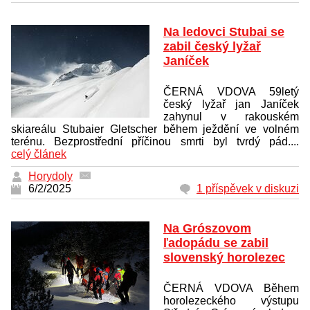
Na ledovci Stubai se
zabil český lyžař
Janíček
ČERNÁ VDOVA 59letý
český lyžař jan Janíček
zahynul v rakouském
skiareálu Stubaier Gletscher během ježdění ve volném
terénu. Bezprostřední příčinou smrti byl tvrdý pád....
celý článek
Horydoly
6/2/2025
1 příspěvek v diskuzi
Na Grószovom
ľadopádu se zabil
slovenský horolezec
ČERNÁ VDOVA Během
horolezeckého výstupu