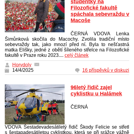
studentky na
Filozofické fakultě
spáchala sebevraždu v
Macoše
ČERNÁ VDOVA Lenka
Šimůnková skočila do Macochy. Zvolila tradiční místo
sebevraždy tak, jako mnozí před ní. Byla to nešťastná
matka Elišky, jedné z obětí šíleného střelce na Filozofické
fakultě v Praze roku 2023....
celý článek
Horydoly
14/4/2025
16 příspěvků v diskuzi
96letý řidič zajel
cyklistku u Halámek
ČERNÁ
VDOVA Šestadevadesátiletý řidič Škody Felicie se střetl
s šestapadesátiletou cyklistkou, která se při srážce vážně