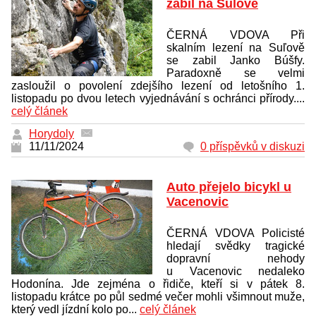
zabil na Súlově
ČERNÁ VDOVA Při
skalním lezení na Suľově
se zabil Janko Búšfy.
Paradoxně se velmi
zasloužil o povolení zdejšího lezení od letošního 1.
listopadu po dvou letech vyjednávání s ochránci přírody....
celý článek
Horydoly
11/11/2024
0 příspěvků v diskuzi
Auto přejelo bicykl u
Vacenovic
ČERNÁ VDOVA Policisté
hledají svědky tragické
dopravní nehody
u Vacenovic nedaleko
Hodonína. Jde zejména o řidiče, kteří si v pátek 8.
listopadu krátce po půl sedmé večer mohli všimnout muže,
který vedl jízdní kolo po...
celý článek