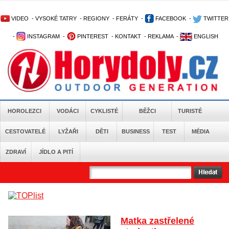
VIDEO
-
VYSOKÉ TATRY
-
REGIONY
-
FERÁTY
-
FACEBOOK
-
TWITTER
-
INSTAGRAM
-
PINTEREST
-
KONTAKT
-
REKLAMA
-
ENGLISH
HOROLEZCI
VODÁCI
CYKLISTÉ
BĚŽCI
TURISTÉ
CESTOVATELÉ
LYŽAŘI
DĚTI
BUSINESS
TEST
MÉDIA
ZDRAVÍ
JÍDLO A PITÍ
Matka zastřelené