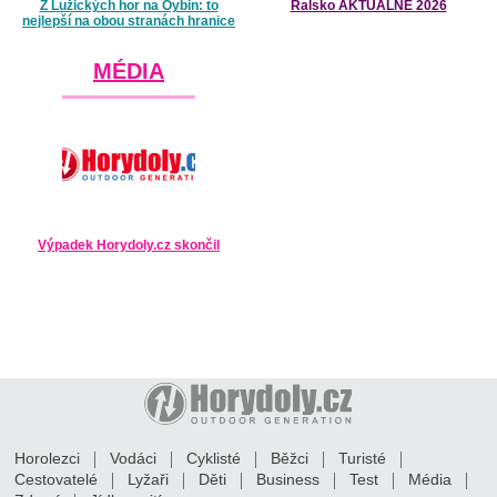
Z Lužických hor na Oybin: to
Ralsko AKTUÁLNĚ 2026
nejlepší na obou stranách hranice
MÉDIA
Výpadek Horydoly.cz skončil
Horolezci
Vodáci
Cyklisté
Běžci
Turisté
Cestovatelé
Lyžaři
Děti
Business
Test
Média