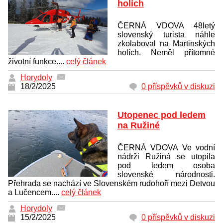
holích
ČERNÁ VDOVA 48letý
slovenský turista náhle
zkolaboval na Martinských
holích. Neměl přítomné
životní funkce....
celý článek
Horydoly
18/2/2025
0 příspěvků v diskuzi
Utopenec pod ledem
na Ružiné
ČERNÁ VDOVA Ve vodní
nádrži Ružiná se utopila
pod ledem osoba
slovenské národnosti.
Přehrada se nachází ve Slovenském rudohoří mezi Detvou
a Lučencem....
celý článek
Horydoly
15/2/2025
0 příspěvků v diskuzi