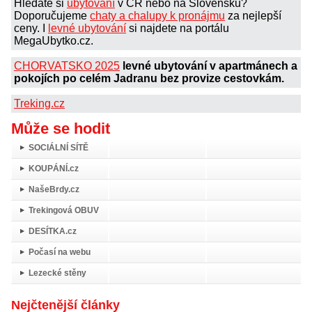
Hledáte si
ubytování
v ČR nebo na Slovensku?
Doporučujeme
chaty a chalupy k pronájmu
za nejlepší
ceny. I
levné ubytování
si najdete na portálu
MegaUbytko.cz.
CHORVATSKO 2025
levné ubytování v apartmánech a
pokojích po celém Jadranu bez provize cestovkám.
Treking.cz
Může se hodit
SOCIÁLNÍ SÍTĚ
KOUPÁNÍ.cz
NašeBrdy.cz
Trekingová OBUV
DESÍTKA.cz
Počasí na webu
Lezecké stěny
Nejčtenější články