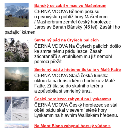
Bánský se zabil v masivu Mašerbrum
ČERNÁ VDOVA Během pokusu
o prvovýstup poblíž hory Mašerbrum
/ Masherbrum zemřel český horolezec
Jaroslav Banán Bánský (46 let). Zasáhl ho
padající kámen.
Smrtelný pád na Čtyřech palicích
ČERNÁ VDOVA Na Čtyřech palicích došlo
ke smrtelnému pádu lezce. Zásah
záchranářů s vrtulníkem mu již nemohl
pomoci přežít.
Smrtelný pád z hřebene Sokolie v Malé Fatře
ČERNÁ VDOVA Stará česká turistka
uklouzla na turistickém chodníku v Malé
Fatře. Zřítila se do skalního terénu
a způsobila si smrtelný úraz.
Český horolezec zahynul na Lyskammu
ČERNÁ VDOVA Český horolezec se stal
obětí pádu skal v severní stěně hory
Lyskamm na hlavním Walliském hřebenu.
Na Mont Blanc zahynul horský vůdce s