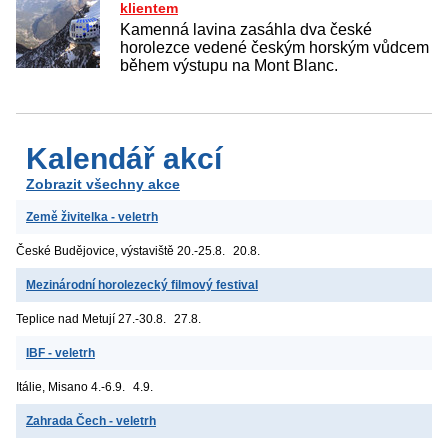
klientem
Kamenná lavina zasáhla dva české
horolezce vedené českým horským vůdcem
během výstupu na Mont Blanc.
Kalendář akcí
Zobrazit všechny akce
Země živitelka - veletrh
České Budějovice, výstaviště
20.-25.8.
20.8.
Mezinárodní horolezecký filmový festival
Teplice nad Metují
27.-30.8.
27.8.
IBF - veletrh
Itálie, Misano
4.-6.9.
4.9.
Zahrada Čech - veletrh