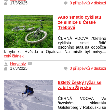
17/3/2025
0 příspěvků v diskuzi
Auto smetlo cyklistu
ze silnice u České
Třebové
ČERNÁ VDOVA 70letého
cyklistu smetl řidič
osobního auta na odbočce
k rybníku Hvězda u Opatova. Na místě byl mrtvý....
celý článek
Horydoly
17/3/2025
0 příspěvků v diskuzi
53letý český lyžař se
zabil ve Štýrsku
ČERNÁ VDOVA Ve
štýrském skiareálu
Galsterberg v Rakousku se