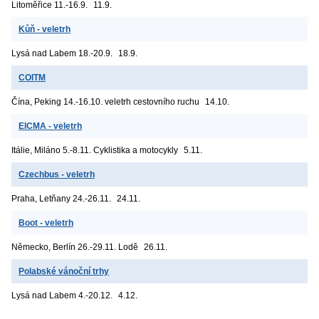
Litoměřice
11.-16.9.
11.9.
Kůň - veletrh
Lysá nad Labem
18.-20.9.
18.9.
COITM
Čína, Peking
14.-16.10. veletrh cestovního ruchu
14.10.
EICMA - veletrh
Itálie, Miláno
5.-8.11. Cyklistika a motocykly
5.11.
Czechbus - veletrh
Praha, Letňany
24.-26.11.
24.11.
Boot - veletrh
Německo, Berlín
26.-29.11. Lodě
26.11.
Polabské vánoční trhy
Lysá nad Labem
4.-20.12.
4.12.