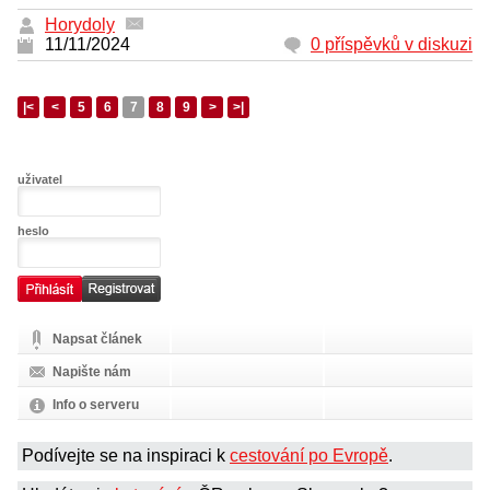
Horydoly
11/11/2024
0 příspěvků v diskuzi
|<
<
5
6
7
8
9
>
>|
uživatel
heslo
Napsat článek
Napište nám
Info o serveru
Podívejte se na inspiraci k
cestování po Evropě
.