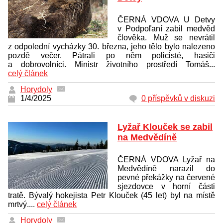
ČERNÁ VDOVA U Detvy
v Podpoľaní zabil medvěd
člověka. Muž se nevrátil
z odpolední vycházky 30. března, jeho tělo bylo nalezeno
pozdě večer. Pátrali po něm policisté, hasiči
a dobrovolníci. Ministr životního prostředí Tomáš...
celý článek
Horydoly
1/4/2025
0 příspěvků v diskuzi
Lyžař Klouček se zabil
na Medvědíně
ČERNÁ VDOVA Lyžař na
Medvědíně narazil do
pevné překážky na červené
sjezdovce v horní části
tratě. Bývalý hokejista Petr Klouček (45 let) byl na místě
mrtvý....
celý článek
Horydoly