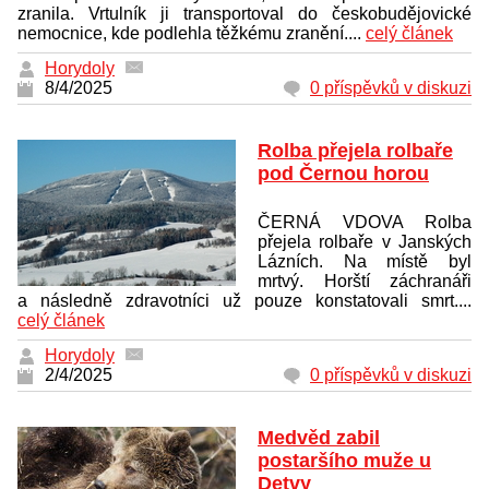
zranila. Vrtulník ji transportoval do českobudějovické
nemocnice, kde podlehla těžkému zranění....
celý článek
Horydoly
8/4/2025
0 příspěvků v diskuzi
Rolba přejela rolbaře
pod Černou horou
ČERNÁ VDOVA Rolba
přejela rolbaře v Janských
Lázních. Na místě byl
mrtvý. Horští záchranáři
a následně zdravotníci už pouze konstatovali smrt....
celý článek
Horydoly
2/4/2025
0 příspěvků v diskuzi
Medvěd zabil
postaršího muže u
Detvy