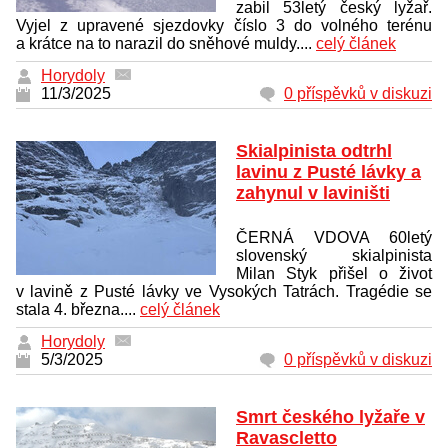
zabil 53letý český lyžař.
Vyjel z upravené sjezdovky číslo 3 do volného terénu
a krátce na to narazil do sněhové muldy....
celý článek
Horydoly
11/3/2025
0 příspěvků v diskuzi
Skialpinista odtrhl
lavinu z Pusté lávky a
zahynul v laviništi
ČERNÁ VDOVA 60letý
slovenský skialpinista
Milan Styk přišel o život
v lavině z Pusté lávky ve Vysokých Tatrách. Tragédie se
stala 4. března....
celý článek
Horydoly
5/3/2025
0 příspěvků v diskuzi
Smrt českého lyžaře v
Ravascletto