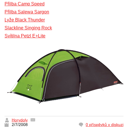
Přilba Camp Speed
Přilba Salewa Sargon
Lyže Black Thunder
Slackline Singing Rock
Svítilna Petzl E+Lite
Horydoly
2/7/2008
0 příspěvků v diskuzi