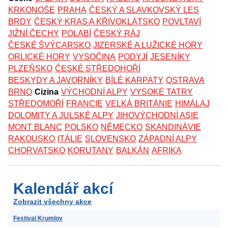
KRKONOŠE
PRAHA
ČESKÝ A SLAVKOVSKÝ LES
BRDY
ČESKÝ KRAS A KŘIVOKLÁTSKO
POVLTAVÍ
JIŽNÍ ČECHY
POLABÍ
ČESKÝ RÁJ
ČESKÉ ŠVÝCARSKO
JIZERSKÉ A LUŽICKÉ HORY
ORLICKÉ HORY
VYSOČINA
PODYJÍ
JESENÍKY
PLZEŇSKO
ČESKÉ STŘEDOHOŘÍ
BESKYDY A JAVORNÍKY
BÍLÉ KARPATY
OSTRAVA
BRNO
Cizina
VÝCHODNÍ ALPY
VYSOKÉ TATRY
STŘEDOMOŘÍ
FRANCIE
VELKÁ BRITÁNIE
HIMÁLAJ
DOLOMITY A JULSKÉ ALPY
JIHOVÝCHODNÍ ASIE
MONT BLANC
POLSKO
NĚMECKO
SKANDINÁVIE
RAKOUSKO
ITÁLIE
SLOVENSKO
ZÁPADNÍ ALPY
CHORVATSKO
KORUTANY
BALKÁN
AFRIKA
Kalendář akcí
Zobrazit všechny akce
Festival Krumlov