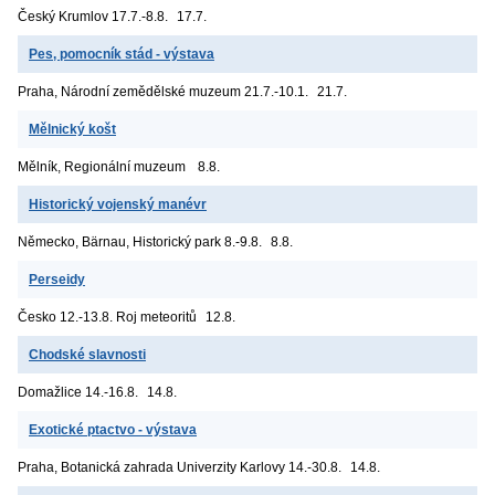
Český Krumlov
17.7.-8.8.
17.7.
Pes, pomocník stád - výstava
Praha, Národní zemědělské muzeum
21.7.-10.1.
21.7.
Mělnický košt
Mělník, Regionální muzeum
8.8.
Historický vojenský manévr
Německo, Bärnau, Historický park
8.-9.8.
8.8.
Perseidy
Česko
12.-13.8. Roj meteoritů
12.8.
Chodské slavnosti
Domažlice
14.-16.8.
14.8.
Exotické ptactvo - výstava
Praha, Botanická zahrada Univerzity Karlovy
14.-30.8.
14.8.