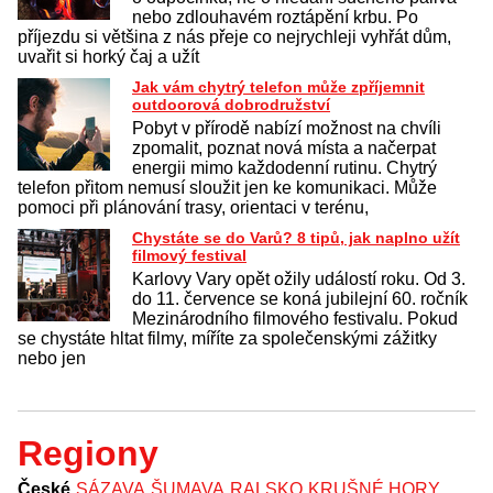
nebo zdlouhavém roztápění krbu. Po
příjezdu si většina z nás přeje co nejrychleji vyhřát dům,
uvařit si horký čaj a užít
Jak vám chytrý telefon může zpříjemnit
outdoorová dobrodružství
Pobyt v přírodě nabízí možnost na chvíli
zpomalit, poznat nová místa a načerpat
energii mimo každodenní rutinu. Chytrý
telefon přitom nemusí sloužit jen ke komunikaci. Může
pomoci při plánování trasy, orientaci v terénu,
Chystáte se do Varů? 8 tipů, jak naplno užít
filmový festival
Karlovy Vary opět ožily událostí roku. Od 3.
do 11. července se koná jubilejní 60. ročník
Mezinárodního filmového festivalu. Pokud
se chystáte hltat filmy, míříte za společenskými zážitky
nebo jen
Regiony
České
SÁZAVA
ŠUMAVA
RALSKO
KRUŠNÉ HORY