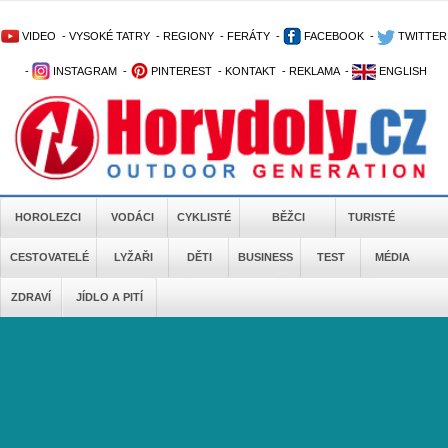
VIDEO
-
VYSOKÉ TATRY
-
REGIONY
-
FERÁTY
-
FACEBOOK
-
TWITTER
-
INSTAGRAM
-
PINTEREST
-
KONTAKT
-
REKLAMA
-
ENGLISH
HOROLEZCI
VODÁCI
CYKLISTÉ
BĚŽCI
TURISTÉ
CESTOVATELÉ
LYŽAŘI
DĚTI
BUSINESS
TEST
MÉDIA
ZDRAVÍ
JÍDLO A PITÍ