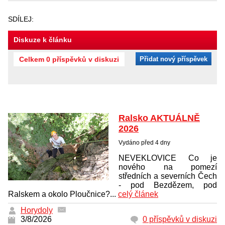
SDÍLEJ:
Diskuze k článku
Celkem 0 příspěvků v diskuzi
Přidat nový příspěvek
Ralsko AKTUÁLNĚ
2026
Vydáno před 4 dny
NEVEKLOVICE Co je
nového na pomezí
středních a severních Čech
- pod Bezdězem, pod
Ralskem a okolo Ploučnice?...
celý článek
Horydoly
3/8/2026
0 příspěvků v diskuzi