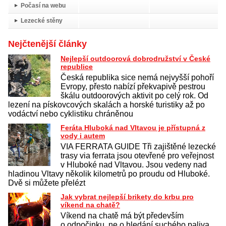
Počasí na webu
Lezecké stěny
Nejčtenější články
Nejlepší outdoorová dobrodružství v České
republice
Česká republika sice nemá nejvyšší pohoří
Evropy, přesto nabízí překvapivě pestrou
škálu outdoorových aktivit po celý rok. Od
lezení na pískovcových skalách a horské turistiky až po
vodáctví nebo cyklistiku chráněnou
Feráta Hluboká nad Vltavou je přístupná z
vody i autem
VIA FERRATA GUIDE Tři zajištěné lezecké
trasy via ferrata jsou otevřené pro veřejnost
v Hluboké nad Vltavou. Jsou vedeny nad
hladinou Vltavy několik kilometrů po proudu od Hluboké.
Dvě si můžete přelézt
Jak vybrat nejlepší brikety do krbu pro
víkend na chatě?
Víkend na chatě má být především
o odpočinku, ne o hledání suchého paliva