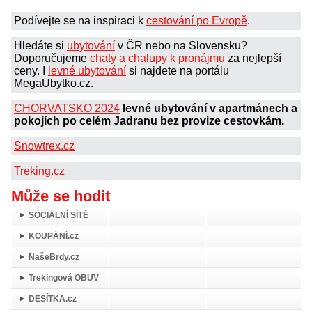
Podívejte se na inspiraci k
cestování po Evropě
.
Hledáte si
ubytování
v ČR nebo na Slovensku?
Doporučujeme
chaty a chalupy k pronájmu
za nejlepší
ceny. I
levné ubytování
si najdete na portálu
MegaUbytko.cz.
CHORVATSKO 2024
levné ubytování v apartmánech a
pokojích po celém Jadranu bez provize cestovkám.
Snowtrex.cz
Treking.cz
Může se hodit
SOCIÁLNÍ SÍTĚ
KOUPÁNÍ.cz
NašeBrdy.cz
Trekingová OBUV
DESÍTKA.cz