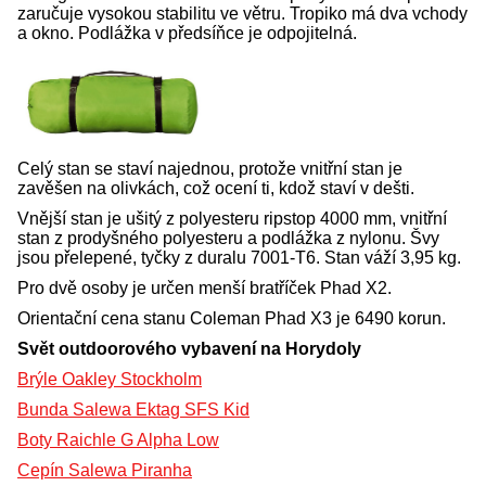
zaručuje vysokou stabilitu ve větru. Tropiko má dva vchody
a okno. Podlážka v předsíňce je odpojitelná.
Celý stan se staví najednou, protože vnitřní stan je
zavěšen na olivkách, což ocení ti, kdož staví v dešti.
Vnější stan je ušitý z polyesteru ripstop 4000 mm, vnitřní
stan z prodyšného polyesteru a podlážka z nylonu. Švy
jsou přelepené, tyčky z duralu 7001-T6. Stan váží 3,95 kg.
Pro dvě osoby je určen menší bratříček Phad X2.
Orientační cena stanu Coleman Phad X3 je 6490 korun.
Svět outdoorového vybavení na Horydoly
Brýle Oakley Stockholm
Bunda Salewa Ektag SFS Kid
Boty Raichle G Alpha Low
Cepín Salewa Piranha