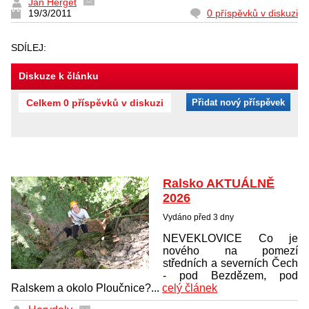
Jan Herget
19/3/2011
0 příspěvků v diskuzi
SDÍLEJ:
Diskuze k článku
Celkem 0 příspěvků v diskuzi
Přidat nový příspěvek
Ralsko AKTUÁLNĚ
2026
Vydáno před 3 dny
NEVEKLOVICE Co je
nového na pomezí
středních a severních Čech
- pod Bezdězem, pod
Ralskem a okolo Ploučnice?...
celý článek