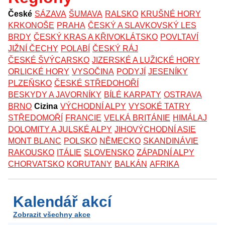
České
SÁZAVA
ŠUMAVA
RALSKO
KRUŠNÉ HORY
KRKONOŠE
PRAHA
ČESKÝ A SLAVKOVSKÝ LES
BRDY
ČESKÝ KRAS A KŘIVOKLÁTSKO
POVLTAVÍ
JIŽNÍ ČECHY
POLABÍ
ČESKÝ RÁJ
ČESKÉ ŠVÝCARSKO
JIZERSKÉ A LUŽICKÉ HORY
ORLICKÉ HORY
VYSOČINA
PODYJÍ
JESENÍKY
PLZEŇSKO
ČESKÉ STŘEDOHOŘÍ
BESKYDY A JAVORNÍKY
BÍLÉ KARPATY
OSTRAVA
BRNO
Cizina
VÝCHODNÍ ALPY
VYSOKÉ TATRY
STŘEDOMOŘÍ
FRANCIE
VELKÁ BRITÁNIE
HIMÁLAJ
DOLOMITY A JULSKÉ ALPY
JIHOVÝCHODNÍ ASIE
MONT BLANC
POLSKO
NĚMECKO
SKANDINÁVIE
RAKOUSKO
ITÁLIE
SLOVENSKO
ZÁPADNÍ ALPY
CHORVATSKO
KORUTANY
BALKÁN
AFRIKA
Kalendář akcí
Zobrazit všechny akce