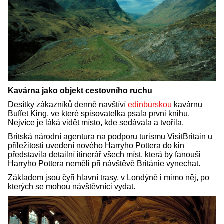
Kavárna jako objekt cestovního ruchu
Desítky zákazníků denně navštíví
edinburskou
kavárnu
Buffet King, ve které spisovatelka psala prvni knihu.
Nejvíce je láká vidět místo, kde sedávala a tvořila.
Britská národní agentura na podporu turismu VisitBritain u
příležitosti uvedení nového Harryho Pottera do kin
představila detailní itinerář všech míst, která by fanouši
Harryho Pottera neměli při návštěvě Británie vynechat.
Základem jsou čyři hlavní trasy, v Londýně i mimo něj, po
kterých se mohou návštěvníci vydat.