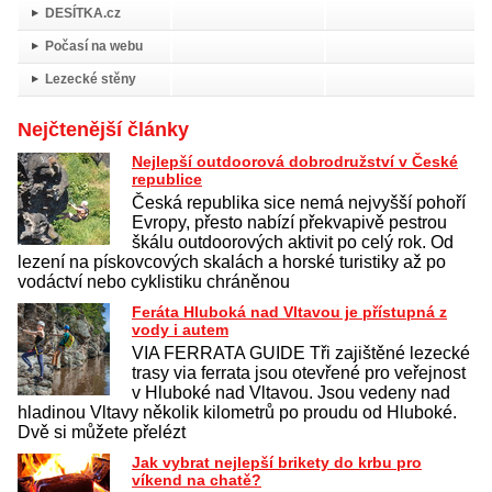
DESÍTKA.cz
Počasí na webu
Lezecké stěny
Nejčtenější články
Nejlepší outdoorová dobrodružství v České
republice
Česká republika sice nemá nejvyšší pohoří
Evropy, přesto nabízí překvapivě pestrou
škálu outdoorových aktivit po celý rok. Od
lezení na pískovcových skalách a horské turistiky až po
vodáctví nebo cyklistiku chráněnou
Feráta Hluboká nad Vltavou je přístupná z
vody i autem
VIA FERRATA GUIDE Tři zajištěné lezecké
trasy via ferrata jsou otevřené pro veřejnost
v Hluboké nad Vltavou. Jsou vedeny nad
hladinou Vltavy několik kilometrů po proudu od Hluboké.
Dvě si můžete přelézt
Jak vybrat nejlepší brikety do krbu pro
víkend na chatě?