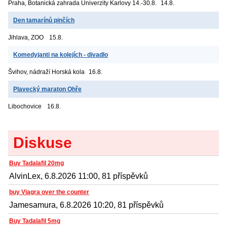
Praha, Botanická zahrada Univerzity Karlovy
14.-30.8.
14.8.
Den tamarínů pinčích
Jihlava, ZOO
15.8.
Komedyjanti na kolejích - divadlo
Švihov, nádraží
Horská kola
16.8.
Plavecký maraton Ohře
Libochovice
16.8.
Diskuse
Buy Tadalafil 20mg
AlvinLex, 6.8.2026 11:00, 81 příspěvků
buy Viagra over the counter
Jamesamura, 6.8.2026 10:20, 81 příspěvků
Buy Tadalafil 5mg