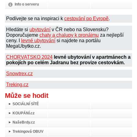
Info o serveru
Podívejte se na inspiraci k
cestování po Evropě
.
Hledáte si
ubytování
v ČR nebo na Slovensku?
Doporučujeme
chaty a chalupy k pronájmu
za nejlepší
ceny. I
levné ubytování
si najdete na portálu
MegaUbytko.cz.
CHORVATSKO 2024
levné ubytování v apartmánech a
pokojích po celém Jadranu bez provize cestovkám.
Snowtrex.cz
Treking.cz
Může se hodit
SOCIÁLNÍ SÍTĚ
KOUPÁNÍ.cz
NašeBrdy.cz
Trekingová OBUV