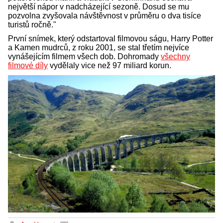
největší nápor v nadcházející sezoně. Dosud se mu
pozvolna zvyšovala návštěvnost v průměru o dva tisíce
turistů ročně."
První snímek, který odstartoval filmovou ságu, Harry Potter
a Kamen mudrců, z roku 2001, se stal třetím nejvíce
vynášejícím filmem všech dob. Dohromady
všechny
filmové díly
vydělaly vice než 97 miliard korun.