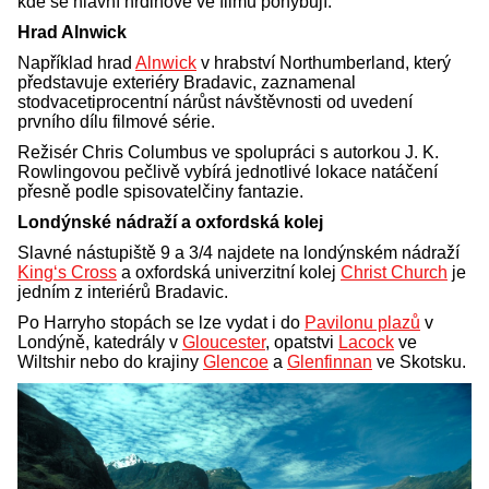
kde se hlavní hrdinové ve filmu pohybují.
Hrad Alnwick
Například hrad
Alnwick
v hrabství Northumberland, který
představuje exteriéry Bradavic, zaznamenal
stodvacetiprocentní nárůst návštěvnosti od uvedení
prvního dílu filmové série.
Režisér Chris Columbus ve spolupráci s autorkou J. K.
Rowlingovou pečlivě vybírá jednotlivé lokace natáčení
přesně podle spisovatelčiny fantazie.
Londýnské nádraží a oxfordská kolej
Slavné nástupiště 9 a 3/4 najdete na londýnském nádraží
King‘s Cross
a oxfordská univerzitní kolej
Christ Church
je
jedním z interiérů Bradavic.
Po Harryho stopách se lze vydat i do
Pavilonu plazů
v
Londýně, katedrály v
Gloucester
, opatstvi
Lacock
ve
Wiltshir nebo do krajiny
Glencoe
a
Glenfinnan
ve Skotsku.