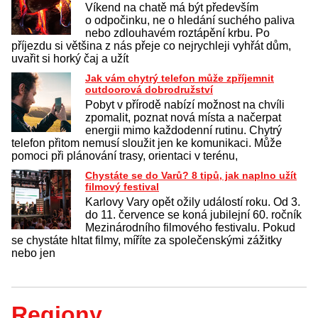
Víkend na chatě má být především
o odpočinku, ne o hledání suchého paliva
nebo zdlouhavém roztápění krbu. Po
příjezdu si většina z nás přeje co nejrychleji vyhřát dům,
uvařit si horký čaj a užít
Jak vám chytrý telefon může zpříjemnit
outdoorová dobrodružství
Pobyt v přírodě nabízí možnost na chvíli
zpomalit, poznat nová místa a načerpat
energii mimo každodenní rutinu. Chytrý
telefon přitom nemusí sloužit jen ke komunikaci. Může
pomoci při plánování trasy, orientaci v terénu,
Chystáte se do Varů? 8 tipů, jak naplno užít
filmový festival
Karlovy Vary opět ožily událostí roku. Od 3.
do 11. července se koná jubilejní 60. ročník
Mezinárodního filmového festivalu. Pokud
se chystáte hltat filmy, míříte za společenskými zážitky
nebo jen
Regiony