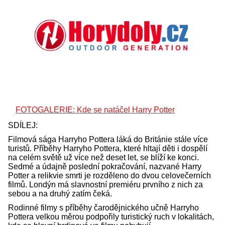
FOTOGALERIE: Kde se natáčel Harry Potter
SDÍLEJ:
Filmová sága Harryho Pottera láká do Británie stále více
turistů. Příběhy Harryho Pottera, které hltají děti i dospělí
na celém světě už více než deset let, se blíží ke konci.
Sedmé a údajně poslední pokračování, nazvané Harry
Potter a relikvie smrti je rozděleno do dvou celovečerních
filmů. Londýn má slavnostní premiéru prvního z nich za
sebou a na druhý zatím čeká.
Rodinné filmy s příběhy čarodějnického učně Harryho
Pottera velkou měrou podpořily turistický ruch v lokalitách,