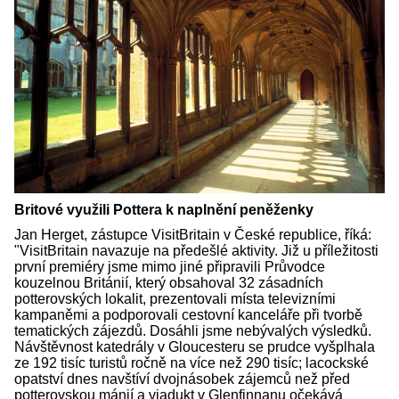
Britové využili Pottera k naplnění peněženky
Jan Herget, zástupce VisitBritain v České republice, říká:
"VisitBritain navazuje na předešlé aktivity. Již u příležitosti
první premiéry jsme mimo jiné připravili Průvodce
kouzelnou Británií, který obsahoval 32 zásadních
potterovských lokalit, prezentovali místa televizními
kampaněmi a podporovali cestovní kanceláře při tvorbě
tematických zájezdů. Dosáhli jsme nebývalých výsledků.
Návštěvnost katedrály v Gloucesteru se prudce vyšplhala
ze 192 tisíc turistů ročně na více než 290 tisíc; lacockské
opatství dnes navštíví dvojnásobek zájemců než před
potterovskou mánií a viadukt v Glenfinnanu očekává