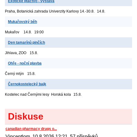
Exotické ptactvo - výstava
Praha, Botanická zahrada Univerzity Karlovy
14.-30.8.
14.8.
Mukařovský běh
Mukařov
14.8.
19:00
Den tamarínů pinčích
Jihlava, ZOO
15.8.
Ohře - noční plavba
Černý mlýn
15.8.
Černokostelecký bajk
Kostelec nad Černými lesy
Horská kola
15.8.
Diskuse
canadian pharmacy drugs o...
Vincentlom, 10.8.2026 12:21, 57 příspěvků