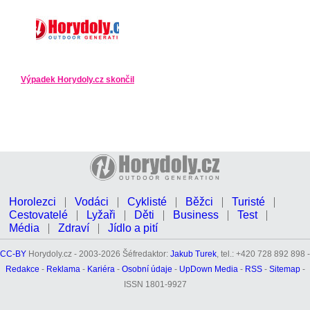
Výpadek Horydoly.cz skončil
Horolezci
Vodáci
Cyklisté
Běžci
Turisté
Cestovatelé
Lyžaři
Děti
Business
Test
Média
Zdraví
Jídlo a pití
CC-BY
Horydoly.cz - 2003-2026 Šéfredaktor:
Jakub Turek
, tel.: +420 728 892 898 -
Redakce
-
Reklama
-
Kariéra
-
Osobní údaje
-
UpDown Media
-
RSS
-
Sitemap
-
ISSN 1801-9927