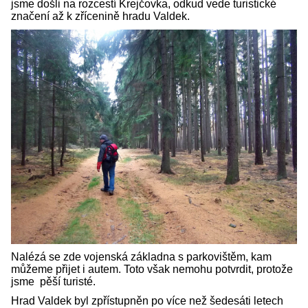
jsme došli na rozcestí Krejčovka, odkud vede turistické
značení až k zřícenině hradu Valdek.
Nalézá se zde vojenská základna s parkovištěm, kam
můžeme přijet i autem. Toto však nemohu potvrdit, protože
jsme pěší turisté.
Hrad Valdek byl zpřístupněn po více než šedesáti letech