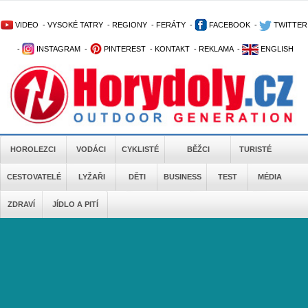
VIDEO
-
VYSOKÉ TATRY
-
REGIONY
-
FERÁTY
-
FACEBOOK
-
TWITTER
-
INSTAGRAM
-
PINTEREST
-
KONTAKT
-
REKLAMA
-
ENGLISH
HOROLEZCI
VODÁCI
CYKLISTÉ
BĚŽCI
TURISTÉ
CESTOVATELÉ
LYŽAŘI
DĚTI
BUSINESS
TEST
MÉDIA
ZDRAVÍ
JÍDLO A PITÍ