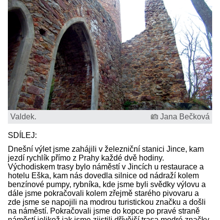
Valdek.
Jana Bečková
SDÍLEJ:
Dnešní výlet jsme zahájili v železniční stanici Jince, kam
jezdí rychlík přímo z Prahy každé dvě hodiny.
Východiskem trasy bylo náměstí v Jincích u restaurace a
hotelu Eška, kam nás dovedla silnice od nádraží kolem
benzínové pumpy, rybníka, kde jsme byli svědky výlovu a
dále jsme pokračovali kolem zřejmě starého pivovaru a
zde jsme se napojili na modrou turistickou značku a došli
na náměstí. Pokračovali jsme do kopce po pravé straně
náměstí jelikož jak jsme zjistili dřívější trasa modré značky