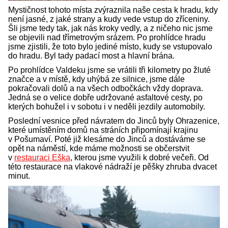
Mystičnost tohoto místa zvýraznila naše cesta k hradu, kdy
není jasné, z jaké strany a kudy vede vstup do zříceniny.
Šli jsme tedy tak, jak nás kroky vedly, a z ničeho nic jsme
se objevili nad třímetrovým srázem. Po prohlídce hradu
jsme zjistili, že toto bylo jediné místo, kudy se vstupovalo
do hradu. Byl tady padací most a hlavní brána.
Po prohlídce Valdeku jsme se vrátili tři kilometry po žluté
značce a v místě, kdy uhýbá ze silnice, jsme dále
pokračovali dolů a na všech odbočkách vždy doprava.
Jedná se o velice dobře udržované asfaltové cesty, po
kterých bohužel i v sobotu i v neděli jezdily automobily.
Poslední vesnice před návratem do Jinců byly Ohrazenice,
které umístěním domů na stráních připomínají krajinu
v Pošumaví. Poté již klesáme do Jinců a dostáváme se
opět na náměstí, kde máme možnosti se občerstvit
v
restauraci Eška
, kterou jsme využili k dobré večeři. Od
této restaurace na vlakové nádraží je pěšky zhruba dvacet
minut.