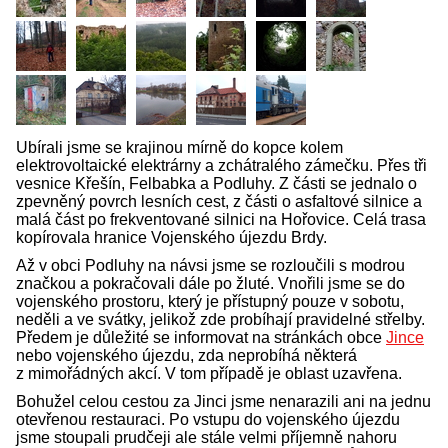
Ubírali jsme se krajinou mírně do kopce kolem
elektrovoltaické elektrárny a zchátralého zámečku. Přes tři
vesnice Křešín, Felbabka a Podluhy. Z části se jednalo o
zpevněný povrch lesních cest, z části o asfaltové silnice a
malá část po frekventované silnici na Hořovice. Celá trasa
kopírovala hranice Vojenského újezdu Brdy.
Až v obci Podluhy na návsi jsme se rozloučili s modrou
značkou a pokračovali dále po žluté. Vnořili jsme se do
vojenského prostoru, který je přístupný pouze v sobotu,
neděli a ve svátky, jelikož zde probíhají pravidelné střelby.
Předem je důležité se informovat na stránkách obce
Jince
nebo vojenského újezdu, zda neprobíhá některá
z mimořádných akcí. V tom případě je oblast uzavřena.
Bohužel celou cestou za Jinci jsme nenarazili ani na jednu
otevřenou restauraci. Po vstupu do vojenského újezdu
jsme stoupali prudčeji ale stále velmi příjemně nahoru