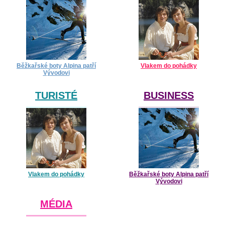
Běžkařské boty Alpina patří
Vlakem do pohádky
Vývodovi
TURISTÉ
BUSINESS
Vlakem do pohádky
Běžkařské boty Alpina patří
Vývodovi
MÉDIA