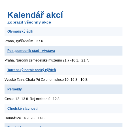
Kalendář akcí
Zobrazit všechny akce
Olympijský šplh
Praha, Tyršův dům
27.6.
Pes, pomocník stád - výstava
Praha, Národní zemědělské muzeum
21.7.-10.1.
21.7.
Tatranský horolezecký týždeň
Vysoké Tatry, Chata Pri Zelenom plese
10.-16.8.
10.8.
Perseidy
Česko
12.-13.8. Roj meteoritů
12.8.
Chodské slavnosti
Domažlice
14.-16.8.
14.8.