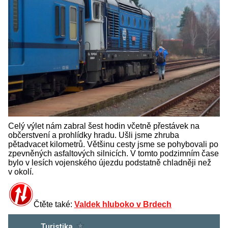
Celý výlet nám zabral šest hodin včetně přestávek na
občerstvení a prohlídky hradu. Ušli jsme zhruba
pětadvacet kilometrů. Většinu cesty jsme se pohybovali po
zpevněných asfaltových silnicích. V tomto podzimním čase
bylo v lesích vojenského újezdu podstatně chladněji než
v okolí.
Čtěte také:
Valdek hluboko v Brdech