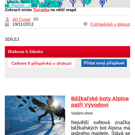
Zobrazit místo
Turistika
na větší mapě
Jiří Cysař
19/11/2012
0 příspěvků v diskuzi
SDÍLEJ:
Diskuze k článku
Celkem 0 příspěvků v diskuzi
Přidat nový příspěvek
Běžkařské boty Alpina
patří Vývodovi
Vydáno dnes
Největší světová značka
běžkařských bot Alpina má
jediného majitele. Stává se