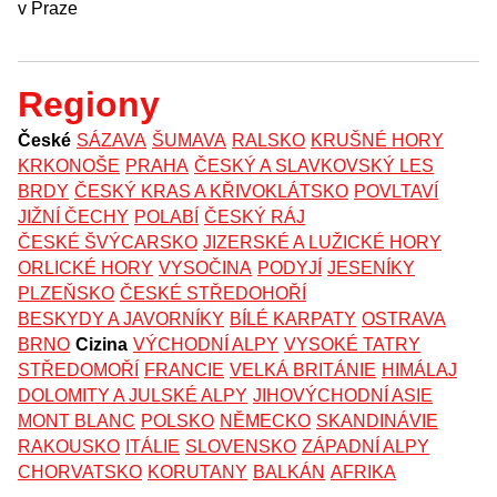
v Praze
Regiony
České
SÁZAVA
ŠUMAVA
RALSKO
KRUŠNÉ HORY
KRKONOŠE
PRAHA
ČESKÝ A SLAVKOVSKÝ LES
BRDY
ČESKÝ KRAS A KŘIVOKLÁTSKO
POVLTAVÍ
JIŽNÍ ČECHY
POLABÍ
ČESKÝ RÁJ
ČESKÉ ŠVÝCARSKO
JIZERSKÉ A LUŽICKÉ HORY
ORLICKÉ HORY
VYSOČINA
PODYJÍ
JESENÍKY
PLZEŇSKO
ČESKÉ STŘEDOHOŘÍ
BESKYDY A JAVORNÍKY
BÍLÉ KARPATY
OSTRAVA
BRNO
Cizina
VÝCHODNÍ ALPY
VYSOKÉ TATRY
STŘEDOMOŘÍ
FRANCIE
VELKÁ BRITÁNIE
HIMÁLAJ
DOLOMITY A JULSKÉ ALPY
JIHOVÝCHODNÍ ASIE
MONT BLANC
POLSKO
NĚMECKO
SKANDINÁVIE
RAKOUSKO
ITÁLIE
SLOVENSKO
ZÁPADNÍ ALPY
CHORVATSKO
KORUTANY
BALKÁN
AFRIKA