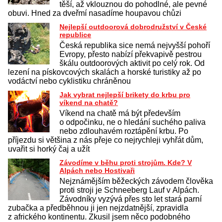
těší, až vklouznou do pohodlné, ale pevné
obuvi. Hned za dveřmí nasadíme houpavou chůzi
Nejlepší outdoorová dobrodružství v České
republice
Česká republika sice nemá nejvyšší pohoří
Evropy, přesto nabízí překvapivě pestrou
škálu outdoorových aktivit po celý rok. Od
lezení na pískovcových skalách a horské turistiky až po
vodáctví nebo cyklistiku chráněnou
Jak vybrat nejlepší brikety do krbu pro
víkend na chatě?
Víkend na chatě má být především
o odpočinku, ne o hledání suchého paliva
nebo zdlouhavém roztápění krbu. Po
příjezdu si většina z nás přeje co nejrychleji vyhřát dům,
uvařit si horký čaj a užít
Závodíme v běhu proti strojům. Kde? V
Alpách nebo Hostivaři
Nejznámějším běžeckých závodem člověka
proti stroji je Schneeberg Lauf v Alpách.
Závodníky vyzývá přes sto let stará parní
zubačka a předběhnou ji jen nejzdatnější, zpravidla
z afrického kontinentu. Zkusil jsem něco podobného