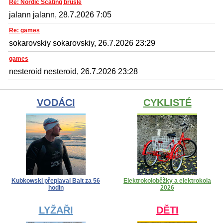
Re: Nordic Scating brusle
jalann jalann, 28.7.2026 7:05
Re: games
sokarovskiy sokarovskiy, 26.7.2026 23:29
games
nesteroid nesteroid, 26.7.2026 23:28
VODÁCI
CYKLISTÉ
Kubkowski přeplaval Balt za 56
Elektrokoloběžky a elektrokola
hodin
2026
LYŽAŘI
DĚTI