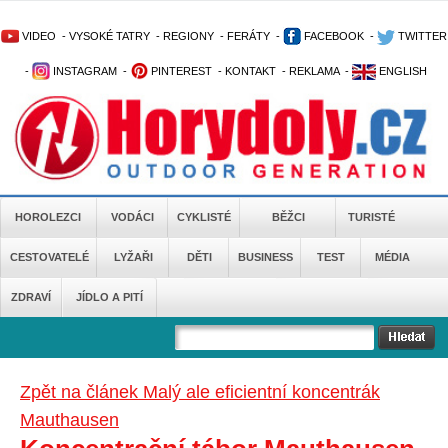
VIDEO
-
VYSOKÉ TATRY
-
REGIONY
-
FERÁTY
-
FACEBOOK
-
TWITTER
-
INSTAGRAM
-
PINTEREST
-
KONTAKT
-
REKLAMA
-
ENGLISH
HOROLEZCI
VODÁCI
CYKLISTÉ
BĚŽCI
TURISTÉ
CESTOVATELÉ
LYŽAŘI
DĚTI
BUSINESS
TEST
MÉDIA
ZDRAVÍ
JÍDLO A PITÍ
Zpět na článek Malý ale eficientní koncentrák
Mauthausen