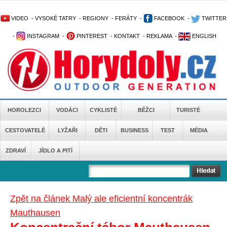
VIDEO
-
VYSOKÉ TATRY
-
REGIONY
-
FERÁTY
-
FACEBOOK
-
TWITTER
-
INSTAGRAM
-
PINTEREST
-
KONTAKT
-
REKLAMA
-
ENGLISH
HOROLEZCI
VODÁCI
CYKLISTÉ
BĚŽCI
TURISTÉ
CESTOVATELÉ
LYŽAŘI
DĚTI
BUSINESS
TEST
MÉDIA
ZDRAVÍ
JÍDLO A PITÍ
Zpět na článek Malý ale eficientní koncentrák
Mauthausen