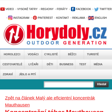
VIDEO
-
VYSOKÉ TATRY
-
REGIONY
-
FERÁTY
-
FACEBOOK
-
TWITTER
-
INSTAGRAM
-
PINTEREST
-
KONTAKT
-
REKLAMA
-
ENGLISH
HOROLEZCI
VODÁCI
CYKLISTÉ
BĚŽCI
TURISTÉ
CESTOVATELÉ
LYŽAŘI
DĚTI
BUSINESS
TEST
MÉDIA
ZDRAVÍ
JÍDLO A PITÍ
Zpět na článek Malý ale eficientní koncentrák
Mauthausen