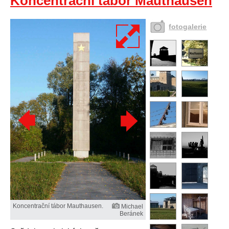
Koncentrační tábor Mauthausen
fotogalerie
Koncentrační tábor Mauthausen.
Michael
Beránek