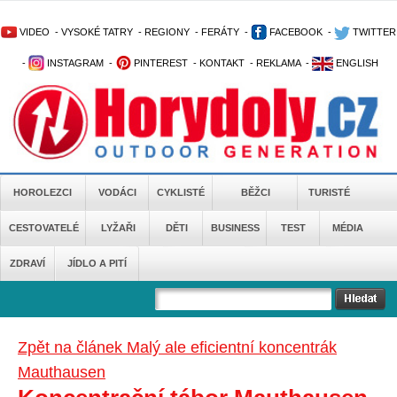
VIDEO
-
VYSOKÉ TATRY
-
REGIONY
-
FERÁTY
-
FACEBOOK
-
TWITTER
-
INSTAGRAM
-
PINTEREST
-
KONTAKT
-
REKLAMA
-
ENGLISH
HOROLEZCI
VODÁCI
CYKLISTÉ
BĚŽCI
TURISTÉ
CESTOVATELÉ
LYŽAŘI
DĚTI
BUSINESS
TEST
MÉDIA
ZDRAVÍ
JÍDLO A PITÍ
Zpět na článek Malý ale eficientní koncentrák
Mauthausen