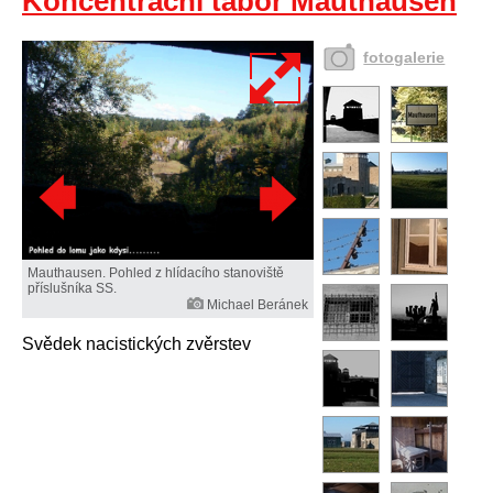
Koncentrační tábor Mauthausen
fotogalerie
Mauthausen. Pohled z hlídacího stanoviště
příslušníka SS.
Michael Beránek
Svědek nacistických zvěrstev