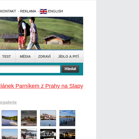
-
KONTAKT
-
REKLAMA
-
ENGLISH
TEST
MÉDIA
ZDRAVÍ
JÍDLO A PITÍ
článek Parníkem z Prahy na Slapy
togalerie