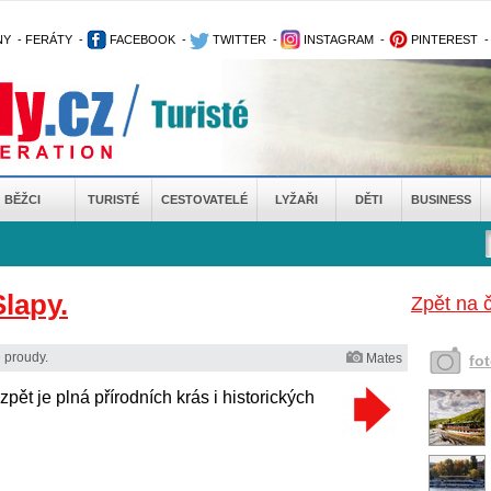
NY
-
FERÁTY
-
FACEBOOK
-
TWITTER
-
INSTAGRAM
-
PINTEREST
BĚŽCI
TURISTÉ
CESTOVATELÉ
LYŽAŘI
DĚTI
BUSINESS
lapy.
Zpět na 
 proudy.
Mates
fo
ět je plná přírodních krás i historických