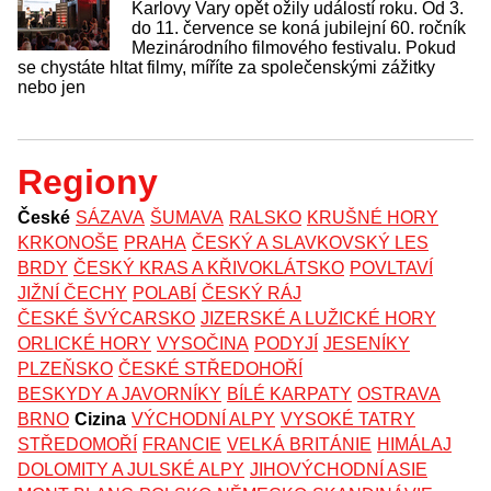
Karlovy Vary opět ožily událostí roku. Od 3.
do 11. července se koná jubilejní 60. ročník
Mezinárodního filmového festivalu. Pokud
se chystáte hltat filmy, míříte za společenskými zážitky
nebo jen
Regiony
České
SÁZAVA
ŠUMAVA
RALSKO
KRUŠNÉ HORY
KRKONOŠE
PRAHA
ČESKÝ A SLAVKOVSKÝ LES
BRDY
ČESKÝ KRAS A KŘIVOKLÁTSKO
POVLTAVÍ
JIŽNÍ ČECHY
POLABÍ
ČESKÝ RÁJ
ČESKÉ ŠVÝCARSKO
JIZERSKÉ A LUŽICKÉ HORY
ORLICKÉ HORY
VYSOČINA
PODYJÍ
JESENÍKY
PLZEŇSKO
ČESKÉ STŘEDOHOŘÍ
BESKYDY A JAVORNÍKY
BÍLÉ KARPATY
OSTRAVA
BRNO
Cizina
VÝCHODNÍ ALPY
VYSOKÉ TATRY
STŘEDOMOŘÍ
FRANCIE
VELKÁ BRITÁNIE
HIMÁLAJ
DOLOMITY A JULSKÉ ALPY
JIHOVÝCHODNÍ ASIE