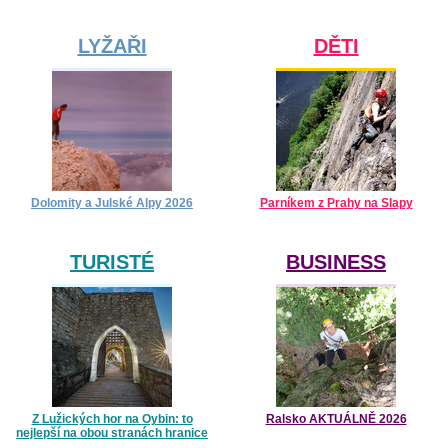
LYŽAŘI
DĚTI
Dolomity a Julské Alpy 2026
Parníkem z Prahy na Slapy
TURISTÉ
BUSINESS
Z Lužických hor na Oybin: to
Ralsko AKTUÁLNĚ 2026
nejlepší na obou stranách hranice