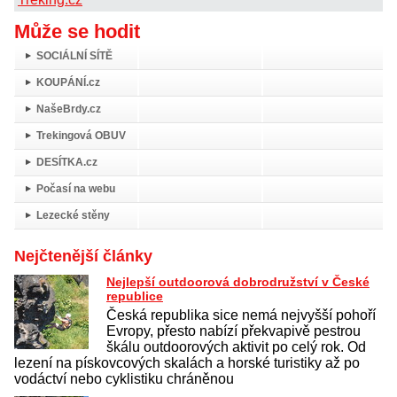
Může se hodit
SOCIÁLNÍ SÍTĚ
KOUPÁNÍ.cz
NašeBrdy.cz
Trekingová OBUV
DESÍTKA.cz
Počasí na webu
Lezecké stěny
Nejčtenější články
Nejlepší outdoorová dobrodružství v České
republice
Česká republika sice nemá nejvyšší pohoří
Evropy, přesto nabízí překvapivě pestrou
škálu outdoorových aktivit po celý rok. Od
lezení na pískovcových skalách a horské turistiky až po
vodáctví nebo cyklistiku chráněnou