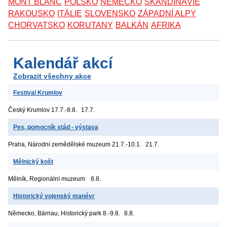
MONT BLANC
POLSKO
NĚMECKO
SKANDINÁVIE
RAKOUSKO
ITÁLIE
SLOVENSKO
ZÁPADNÍ ALPY
CHORVATSKO
KORUTANY
BALKÁN
AFRIKA
Kalendář akcí
Zobrazit všechny akce
Festival Krumlov
Český Krumlov
17.7.-8.8.
17.7.
Pes, pomocník stád - výstava
Praha, Národní zemědělské muzeum
21.7.-10.1.
21.7.
Mělnický košt
Mělník, Regionální muzeum
8.8.
Historický vojenský manévr
Německo, Bärnau, Historický park
8.-9.8.
8.8.