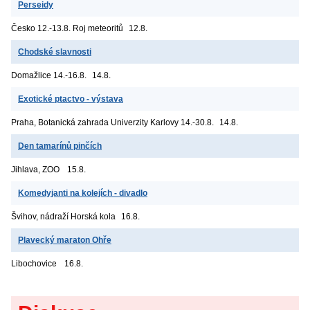
Perseidy
Česko
12.-13.8. Roj meteoritů
12.8.
Chodské slavnosti
Domažlice
14.-16.8.
14.8.
Exotické ptactvo - výstava
Praha, Botanická zahrada Univerzity Karlovy
14.-30.8.
14.8.
Den tamarínů pinčích
Jihlava, ZOO
15.8.
Komedyjanti na kolejích - divadlo
Švihov, nádraží
Horská kola
16.8.
Plavecký maraton Ohře
Libochovice
16.8.