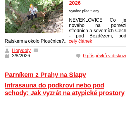
2026
Vydáno před 5 dny
NEVEKLOVICE Co je
nového na pomezí
středních a severních Čech
- pod Bezdězem, pod
Ralskem a okolo Ploučnice?...
celý článek
Horydoly
3/8/2026
0 příspěvků v diskuzi
Parníkem z Prahy na Slapy
Infrasauna do podkroví nebo pod
schody: Jak vyzrát na atypické prostory