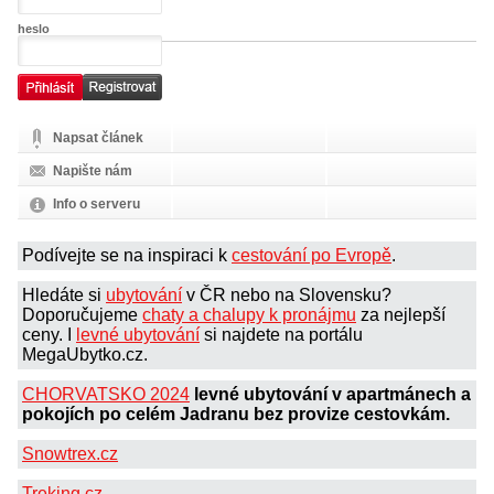
heslo
Napsat článek
Napište nám
Info o serveru
Podívejte se na inspiraci k
cestování po Evropě
.
Hledáte si
ubytování
v ČR nebo na Slovensku?
Doporučujeme
chaty a chalupy k pronájmu
za nejlepší
ceny. I
levné ubytování
si najdete na portálu
MegaUbytko.cz.
CHORVATSKO 2024
levné ubytování v apartmánech a
pokojích po celém Jadranu bez provize cestovkám.
Snowtrex.cz
Treking.cz