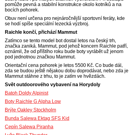
pomůže pevná a stabilní konstrukce okolo kotníků a na
bocích pohorek.
Obuv není určena pro nejnáročnější sportovní feráty, kde
se hodí spíše speciální lezecká výzbroj.
Raichle končí, přichází Mammut
Zatímco se tento model bot dostal letos na český trh,
značka zaniká. Mammut, pod jehož koncern Raichle patří,
oznámil, že od příštího roku bude boty vyrábět už jenom
pod jednotnou značkou Mammut.
Orientační cena pohorek je letos 5500 Kč. Co bude dál,
zda se budou ještě nějakou dobu doprodávat, nebo zda je
Mammut stáhne z trhu, to je zatím ve hvězdách.
Svět outdoorového vybavení na Horydoly
Batoh Doldy Alpinist
Boty Raichle G Alpha Low
Brýle Oakley Stockholm
Bunda Salewa Ektag SFS Kid
Cepín Salewa Piranha