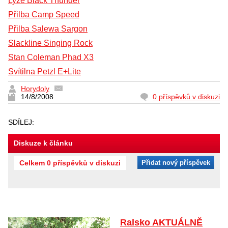
Lyže Black Thunder
Přilba Camp Speed
Přilba Salewa Sargon
Slackline Singing Rock
Stan Coleman Phad X3
Svítilna Petzl E+Lite
Horydoly
14/8/2008
0 příspěvků v diskuzi
SDÍLEJ:
Diskuze k článku
Celkem 0 příspěvků v diskuzi
Přidat nový příspěvek
Ralsko AKTUÁLNĚ