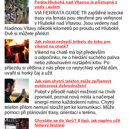
Feráta Hluboká nad Vltavou je přístupná z
vody i autem
VIA FERRATA GUIDE Tři zajištěné lezecké
trasy via ferrata jsou otevřené pro veřejnost
v Hluboké nad Vltavou. Jsou vedeny nad
hladinou Vltavy několik kilometrů po proudu od Hluboké.
Dvě si můžete přelézt
Jak vybrat nejlepší brikety do krbu pro
víkend na chatě?
Víkend na chatě má být především
o odpočinku, ne o hledání suchého paliva
nebo zdlouhavém roztápění krbu. Po
příjezdu si většina z nás přeje co nejrychleji vyhřát dům,
uvařit si horký čaj a užít
Jak vám chytrý telefon může zpříjemnit
outdoorová dobrodružství
Pobyt v přírodě nabízí možnost na chvíli
zpomalit, poznat nová místa a načerpat
energii mimo každodenní rutinu. Chytrý
telefon přitom nemusí sloužit jen ke komunikaci. Může
pomoci při plánování trasy, orientaci v terénu,
Chystáte se do Varů? 8 tipů, jak naplno užít
filmový festival