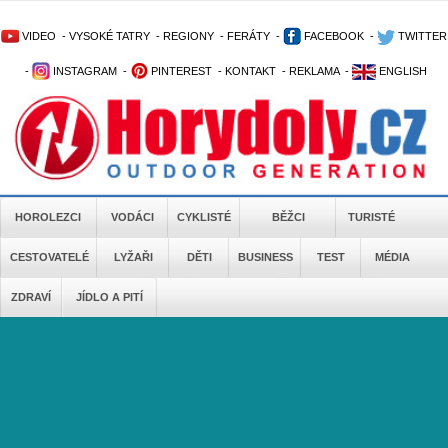
VIDEO
-
VYSOKÉ TATRY
-
REGIONY
-
FERÁTY
-
FACEBOOK
-
TWITTER
-
INSTAGRAM
-
PINTEREST
-
KONTAKT
-
REKLAMA
-
ENGLISH
HOROLEZCI
VODÁCI
CYKLISTÉ
BĚŽCI
TURISTÉ
CESTOVATELÉ
LYŽAŘI
DĚTI
BUSINESS
TEST
MÉDIA
ZDRAVÍ
JÍDLO A PITÍ