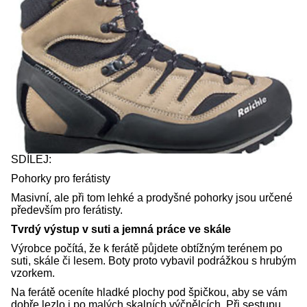
SDÍLEJ:
Pohorky pro ferátisty
Masivní, ale při tom lehké a prodyšné pohorky jsou určené
především pro ferátisty.
Tvrdý výstup v suti a jemná práce ve skále
Výrobce počítá, že k ferátě půjdete obtížným terénem po
suti, skále či lesem. Boty proto vybavil podrážkou s hrubým
vzorkem.
Na ferátě oceníte hladké plochy pod špičkou, aby se vám
dobře lezlo i po malých skalních výčnělcích. Při sestupu